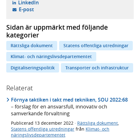
- öppnas i ny flik, extern webbplats,
LinkedIn
- öppnar din e-postklient,
E-post
Sidan är uppmärkt med följande
kategorier
Rättsliga dokument
Statens offentliga utredningar
Klimat- och näringslivsdepartementet
Digitaliseringspolitik
Transporter och infrastruktur
Relaterat
Förnya taktiken i takt med tekniken, SOU 2022:68
– förslag för en ansvarsfull, innovativ och
samverkande förvaltning
Publicerad
13 december 2022
·
Rättsliga dokument
,
Statens offentliga utredningar
från
Klimat- och
näringslivsdepartementet