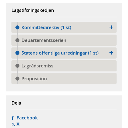
Lagstiftningskedjan
Kommittédirektiv (1 st)
Departementsserien
Statens offentliga utredningar (1 st)
Lagrådsremiss
Proposition
Dela
- öppnas i ny flik, extern webbplats,
Facebook
- öppnas i ny flik, extern webbplats,
X