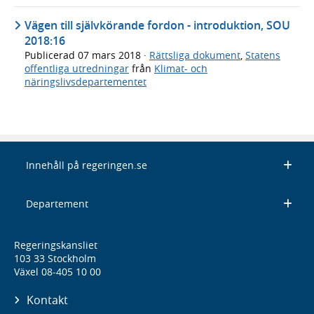
Vägen till självkörande fordon - introduktion, SOU
2018:16
Publicerad
07 mars 2018
·
Rättsliga dokument
,
Statens
offentliga utredningar
från
Klimat- och
näringslivsdepartementet
Innehåll på regeringen.se
Departement
Regeringskansliet
103 33 Stockholm
Växel 08-405 10 00
Kontakt