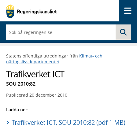
Me
När
Sö
du
börjar
skriva
så
Statens offentliga utredningar från
Klimat- och
framträder
näringslivsdepartementet
en
lista
Trafikverket ICT
med
sökförslag
SOU 2010:82
Publicerad
20 december 2010
Ladda ner:
Trafikverket ICT, SOU 2010:82 (pdf 1 MB)