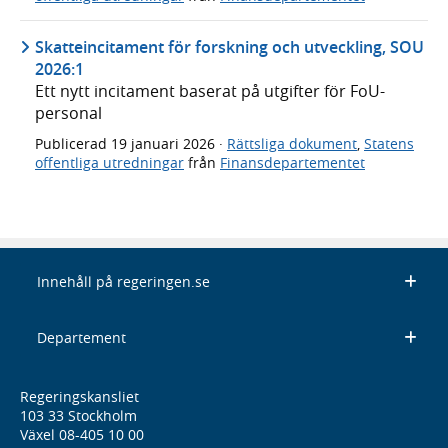
Skatteincitament för forskning och utveckling, SOU
2026:1
Ett nytt incitament baserat på utgifter för FoU-
personal
Publicerad
19 januari 2026
·
Rättsliga dokument
,
Statens
offentliga utredningar
från
Finansdepartementet
Innehåll på regeringen.se
Departement
Regeringskansliet
103 33 Stockholm
Växel 08-405 10 00