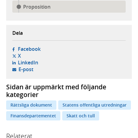
Proposition
Dela
- öppnas i ny flik, extern webbplats,
Facebook
- öppnas i ny flik, extern webbplats,
X
- öppnas i ny flik, extern webbplats,
LinkedIn
- öppnar din e-postklient,
E-post
Sidan är uppmärkt med följande
kategorier
Rättsliga dokument
Statens offentliga utredningar
Finansdepartementet
Skatt och tull
Relaterat