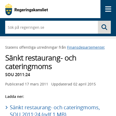
Me
När
Sö
du
börjar
skriva
så
Statens offentliga utredningar från
Finansdepartementet
framträder
en
Sänkt restaurang- och
lista
med
cateringmoms
sökförslag
SOU 2011:24
Publicerad
17 mars 2011
Uppdaterad
02 april 2015
Ladda ner:
Sänkt restaurang- och cateringmoms,
SOU 2011:24 (pdf 1 MB)