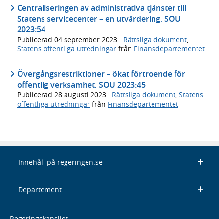
Centraliseringen av administrativa tjänster till
Statens servicecenter – en utvärdering, SOU
2023:54
Publicerad
04 september 2023
·
Rättsliga dokument
,
Statens offentliga utredningar
från
Finansdepartementet
Övergångsrestriktioner – ökat förtroende för
offentlig verksamhet, SOU 2023:45
Publicerad
28 augusti 2023
·
Rättsliga dokument
,
Statens
offentliga utredningar
från
Finansdepartementet
Innehåll på regeringen.se
Departement
Regeringskansliet