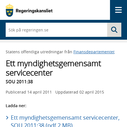
Me
När
Sö
du
börjar
skriva
så
Statens offentliga utredningar från
Finansdepartementet
framträder
en
Ett myndighetsgemensamt
lista
med
servicecenter
sökförslag
SOU 2011:38
Publicerad
14 april 2011
Uppdaterad
02 april 2015
Ladda ner:
Ett myndighetsgemensamt servicecenter,
SOU 2011:38 (pdf 2 MB)