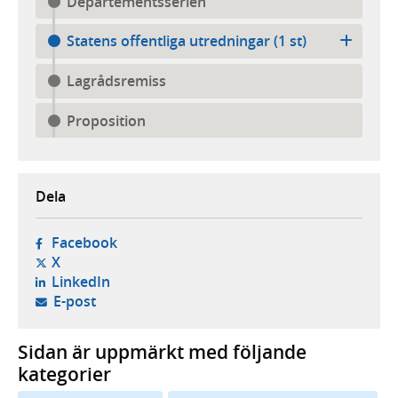
Departementsserien
Statens offentliga utredningar (1 st)
Lagrådsremiss
Proposition
Dela
- öppnas i ny flik, extern webbplats,
Facebook
- öppnas i ny flik, extern webbplats,
X
- öppnas i ny flik, extern webbplats,
LinkedIn
- öppnar din e-postklient,
E-post
Sidan är uppmärkt med följande
kategorier