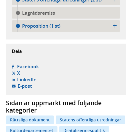
Lagrådsremiss
Proposition (1 st)
Dela
- öppnas i ny flik, extern webbplats,
Facebook
- öppnas i ny flik, extern webbplats,
X
- öppnas i ny flik, extern webbplats,
LinkedIn
- öppnar din e-postklient,
E-post
Sidan är uppmärkt med följande
kategorier
Rättsliga dokument
Statens offentliga utredningar
Kulturdepartementet
Digitaliseringspolitik