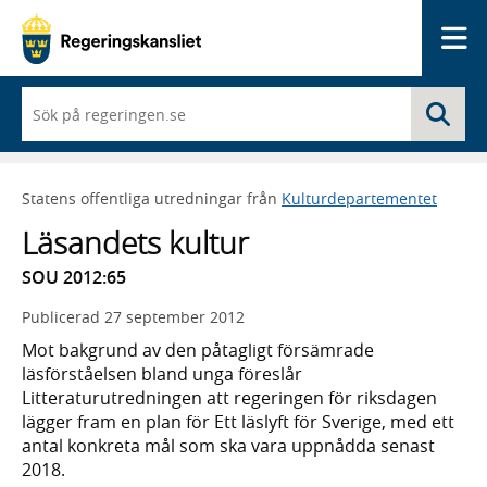
Me
När
Sö
du
börjar
skriva
så
Statens offentliga utredningar från
Kulturdepartementet
framträder
en
Läsandets kultur
lista
med
SOU 2012:65
sökförslag
Publicerad
27 september 2012
Mot bakgrund av den påtagligt försämrade
läsförståelsen bland unga föreslår
Litteraturutredningen att regeringen för riksdagen
lägger fram en plan för Ett läslyft för Sverige, med ett
antal konkreta mål som ska vara uppnådda senast
2018.