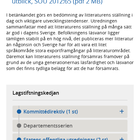
utblick, SOU 2012:65 (pdf 2 MB)
I betänkandet görs en bedömning av litteraturens ställning i
dag och viktigare utvecklingstendenser. Utredningen
sammanfattar med att litteraturens ställning på många sätt
är god i dagens Sverige. Befolkningens läsvanor ligger
tämligen stabilt på en hög nivå, det publiceras mer litteratur
än någonsin och Sverige har för att vara ett litet
språkområde stora exportframgångar på litteraturområdet.
Däremot kan litteraturens ställning försämras framöver på
grund av de unga generationernas läsfärdighet och läsvanor
som det finns tydliga belägg för att de har försämrats.
Lagstiftningskedjan
Kommittédirektiv (1 st)
Departementsserien
Statens offentliga utredningar (2 st)