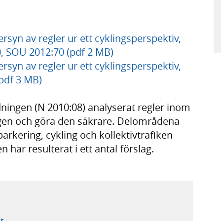
rsyn av regler ur ett cyklingsperspektiv,
10, SOU 2012:70 (pdf 2 MB)
rsyn av regler ur ett cyklingsperspektiv,
(pdf 3 MB)
dningen (N 2010:08) analyserat regler inom
ingen och göra den säkrare. Delområdena
parkering, cykling och kollektivtrafiken
 har resulterat i ett antal förslag.
ebbplats,
ern webbplats,
 ny flik, extern webbplats,
- öppnar din e-postklient,
t