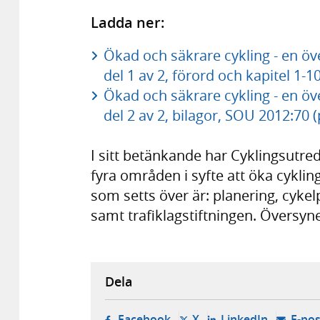
Ladda ner:
Ökad och säkrare cykling - en öve
del 1 av 2, förord och kapitel 1-
Ökad och säkrare cykling - en öve
del 2 av 2, bilagor, SOU 2012:70 
I sitt betänkande har Cyklingsutre
fyra områden i syfte att öka cykl
som setts över är: planering, cykel
samt trafiklagstiftningen. Översynen
Dela
- öppnas i ny flik, extern w
- öppnas i ny flik, ext
- öppnas i
Facebook
X
LinkedIn
E-pos