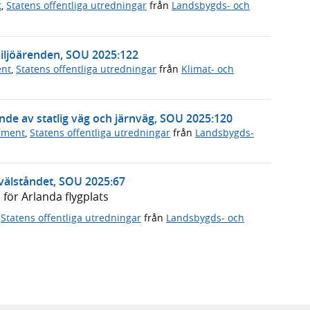
t
,
Statens offentliga utredningar
från
Landsbygds- och
miljöärenden, SOU 2025:122
ent
,
Statens offentliga utredningar
från
Klimat- och
de av statlig väg och järnväg, SOU 2025:120
ument
,
Statens offentliga utredningar
från
Landsbygds-
 välståndet, SOU 2025:67
för Arlanda flygplats
,
Statens offentliga utredningar
från
Landsbygds- och