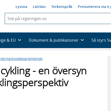
Lyssna
Lättläst
Teckenspråk
Prenumerera via e-
När
du
börjar
skriva
så
rige & EU
Dokument & publikationer
Så styrs S
framträder
en
lista
 näringslivsdepartementet
med
sökförslag
cykling - en översyn
yklingsperspektiv