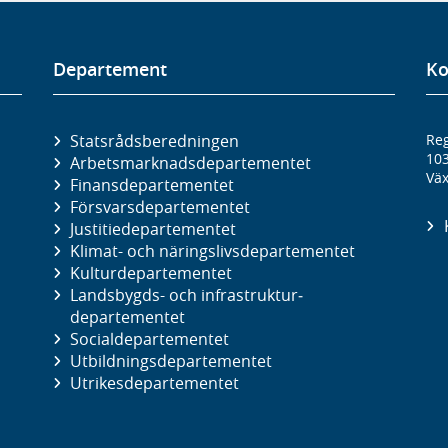
Departement
Ko
Statsrådsberedningen
Reg
10
Arbetsmarknads­departementet
Väx
Finans­departementet
Försvars­departementet
Justitie­departementet
Klimat- och näringslivs­departementet
Kultur­departementet
Landsbygds- och infrastruktur­
departementet
Social­departementet
Utbildnings­departementet
Utrikes­departementet