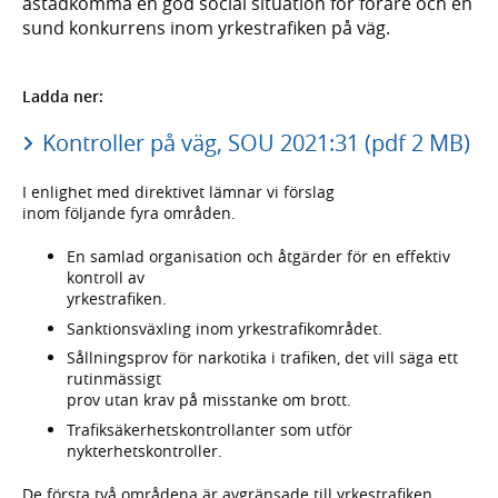
åstadkomma en god social situation för förare och en
sund konkurrens inom yrkestrafiken på väg.
Ladda ner:
Kontroller på väg, SOU 2021:31 (pdf 2 MB)
I enlighet med direktivet lämnar vi förslag
inom följande fyra områden.
En samlad organisation och åtgärder för en effektiv
kontroll av
yrkestrafiken.
Sanktionsväxling inom yrkestrafikområdet.
Sållningsprov för narkotika i trafiken, det vill säga ett
rutinmässigt
prov utan krav på misstanke om brott.
Trafiksäkerhetskontrollanter som utför
nykterhetskontroller.
De första två områdena är avgränsade till yrkestrafiken