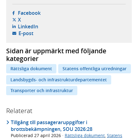
- öppnas i ny flik, extern webbplats,
Facebook
- öppnas i ny flik, extern webbplats,
X
- öppnas i ny flik, extern webbplats,
LinkedIn
- öppnar din e-postklient,
E-post
Sidan är uppmärkt med följande
kategorier
Rättsliga dokument
Statens offentliga utredningar
Landsbygds- och infrastrukturdepartementet
Transporter och infrastruktur
Relaterat
Tillgång till passageraruppgifter i
brottsbekämpningen, SOU 2026:28
Publicerad
27 april 2026
·
Rättsliga dokument
,
Statens