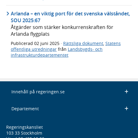
Arlanda – en viktig port för det svenska välståndet,
SOU 2025:67
Åtgärder som stärker konkurrenskraften för
Arlanda flygplats
Publicerad
02 juni 2025
·
Rättsliga dokument
,
Statens
offentliga utredningar
från
Landsbygds- och
infrastrukturdepartementet
Innehåll på regeringen.se
Departement
Regeringskansliet
103 33 Stockholm