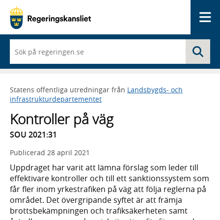
Me
När
Sö
du
börjar
skriva
så
Statens offentliga utredningar från
Landsbygds- och
framträder
infrastrukturdepartementet
en
lista
Kontroller på väg
med
sökförslag
SOU 2021:31
Publicerad
28 april 2021
Uppdraget har varit att lämna förslag som leder till
effektivare kontroller och till ett sanktionssystem som
får fler inom yrkestrafiken på väg att följa reglerna på
området. Det övergripande syftet är att främja
brottsbekämpningen och trafiksäkerheten samt