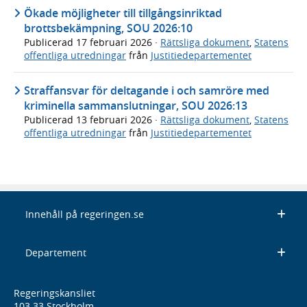
Ökade möjligheter till tillgångsinriktad
brottsbekämpning, SOU 2026:10
Publicerad
17 februari 2026
·
Rättsliga dokument
,
Statens
offentliga utredningar
från
Justitiedepartementet
Straffansvar för deltagande i och samröre med
kriminella sammanslutningar, SOU 2026:13
Publicerad
13 februari 2026
·
Rättsliga dokument
,
Statens
offentliga utredningar
från
Justitiedepartementet
Innehåll på regeringen.se
Departement
Regeringskansliet
103 33 Stockholm