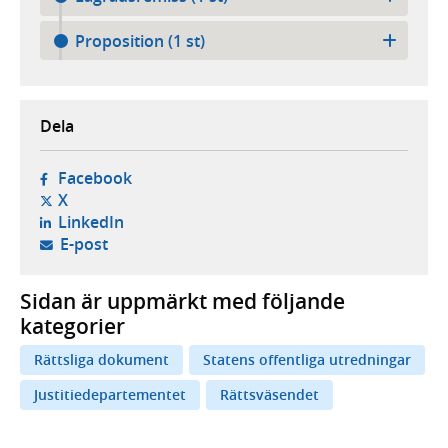
Proposition (1 st)
Dela
- öppnas i ny flik, extern webbplats,
Facebook
- öppnas i ny flik, extern webbplats,
X
- öppnas i ny flik, extern webbplats,
LinkedIn
- öppnar din e-postklient,
E-post
Sidan är uppmärkt med följande
kategorier
Rättsliga dokument
Statens offentliga utredningar
Justitiedepartementet
Rättsväsendet