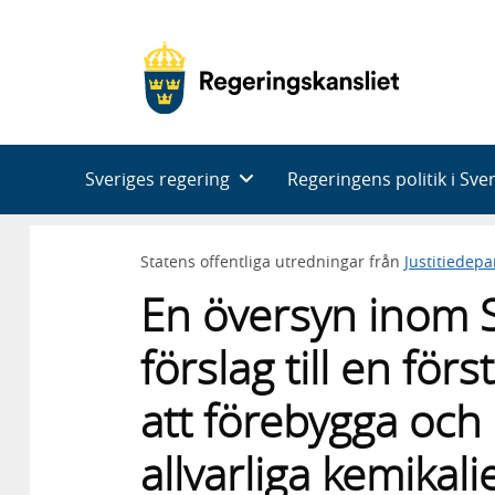
Huvudnavigering
Sveriges regering
Regeringens politik i Sve
Statens offentliga utredningar från
Justitiedep
En översyn inom 
förslag till en för
att förebygga och
allvarliga kemikali