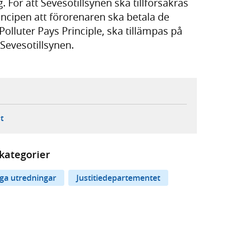
. För att Sevesotillsynen ska tillförsäkras
incipen att förorenaren ska betala de
olluter Pays Principle, ska tillämpas på
 Sevesotillsynen.
ebbplats,
ern webbplats,
 ny flik, extern webbplats,
- öppnar din e-postklient,
t
kategorier
iga utredningar
Justitiedepartementet