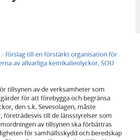
örslag till en förstärkt organisation för
erna av allvarliga kemikalieolyckor, SOU
för tillsynen av de verksamheter som
tgärder för att förebygga och begränsa
yckor, den s.k. Sevesolagen, måste
r, företrädesvis till de länsstyrelser som
mordningen av tillsynen ska förbättras
ndigheten för samhällsskydd och beredskap