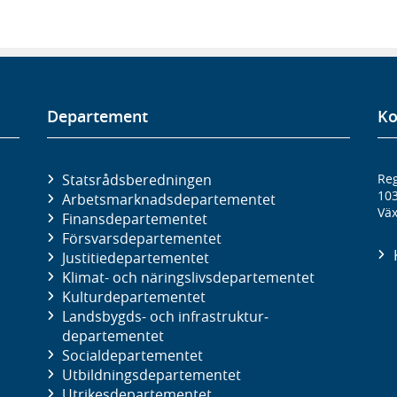
Departement
Ko
Statsrådsberedningen
Reg
10
Arbetsmarknads­departementet
Väx
Finans­departementet
Försvars­departementet
Justitie­departementet
Klimat- och näringslivs­departementet
Kultur­departementet
Landsbygds- och infrastruktur­
departementet
Social­departementet
Utbildnings­departementet
Utrikes­departementet