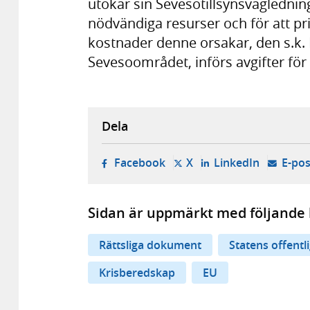
utökar sin Sevesotillsynsvägledning
nödvändiga resurser och för att pr
kostnader denne orsakar, den s.k. P
Sevesoområdet, införs avgifter för
Dela
- öppnas i ny flik, extern w
- öppnas i ny flik, ext
- öppnas i
Facebook
X
LinkedIn
E-pos
Sidan är uppmärkt med följande 
Rättsliga dokument
Statens offentl
Krisberedskap
EU