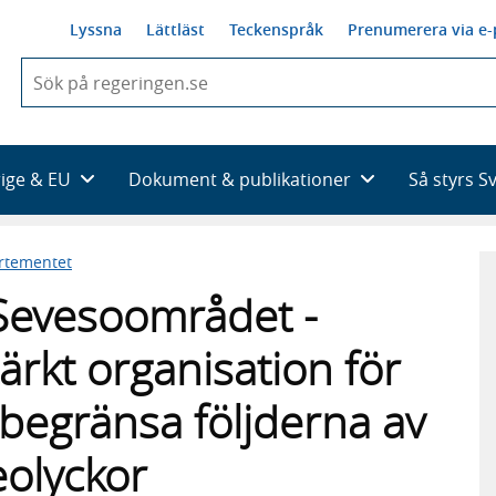
Lyssna
Lättläst
Teckenspråk
Prenumerera via e-
När
du
börjar
skriva
så
rige & EU
Dokument & publikationer
Så styrs S
framträder
en
lista
artementet
med
sökförslag
Sevesoområdet -
stärkt organisation för
 begränsa följderna av
eolyckor