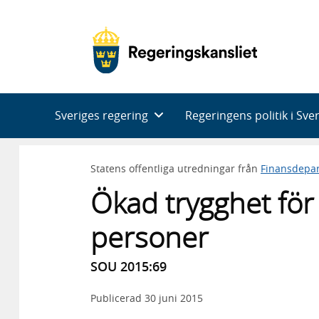
Huvudnavigering
Sveriges regering
Regeringens politik i Sve
Statens offentliga utredningar från
Finansdepa
Ökad trygghet för
personer
SOU 2015:69
Publicerad
30 juni 2015