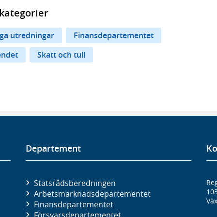
kategorier
iga utredningar
Finansdepartementet
endet
Skatt och tull
Departement
Ko
Statsrådsberedningen
Reg
10
Arbetsmarknads­departementet
Väx
Finans­departementet
Försvars­departementet