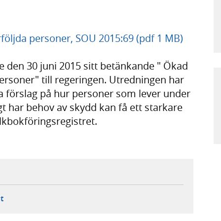
rföljda personer, SOU 2015:69 (pdf 1 MB)
 den 30 juni 2015 sitt betänkande " Ökad
ersoner" till regeringen. Utredningen har
a förslag på hur personer som lever under
rigt har behov av skydd kan få ett starkare
lkbokföringsregistret.
ebbplats,
ern webbplats,
 ny flik, extern webbplats,
- öppnar din e-postklient,
t