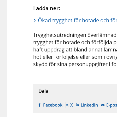
Ladda ner:
Ökad trygghet för hotade och fö
Trygghetsutredningen överlämnade
trygghet för hotade och förföljda p
haft uppdrag att bland annat lämn
hot eller förföljelse eller som i öv
skydd för sina personuppgifter i fo
Dela
- öppnas i ny flik, extern w
- öppnas i ny flik, ext
- öppnas i
Facebook
X
LinkedIn
E-pos