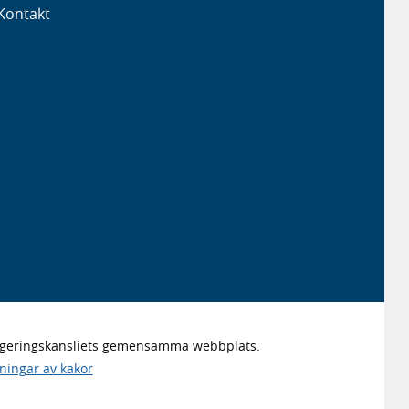
Kontakt
Regeringskansliets gemensamma webbplats.
lningar av kakor