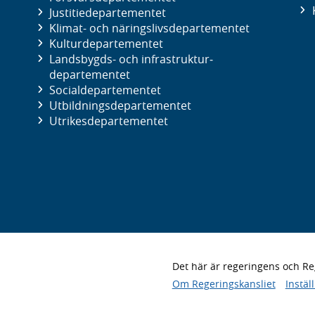
Justitie­departementet
Klimat- och näringslivs­departementet
Kultur­departementet
Landsbygds- och infrastruktur­
departementet
Social­departementet
Utbildnings­departementet
Utrikes­departementet
Det här är regeringens och 
Om Regeringskansliet
Instäl