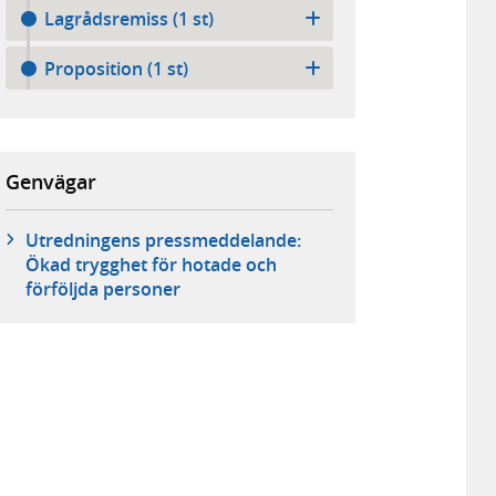
Lagrådsremiss (1 st)
Proposition (1 st)
Genvägar
Utredningens pressmeddelande:
Ökad trygghet för hotade och
förföljda personer