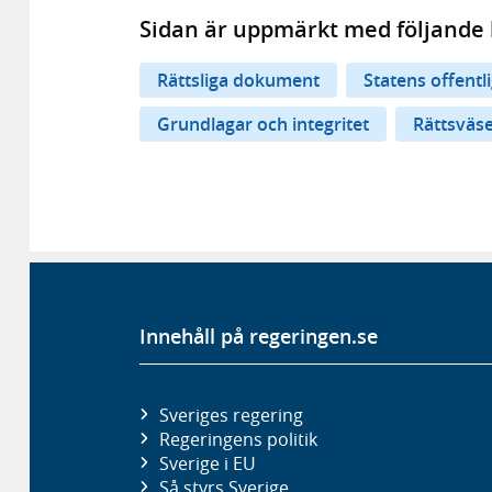
Sidan är uppmärkt med följande 
Rättsliga dokument
Statens offentl
Grundlagar och integritet
Rättsväs
Innehåll på regeringen.se
Sveriges regering
Regeringens politik
Sverige i EU
Så styrs Sverige