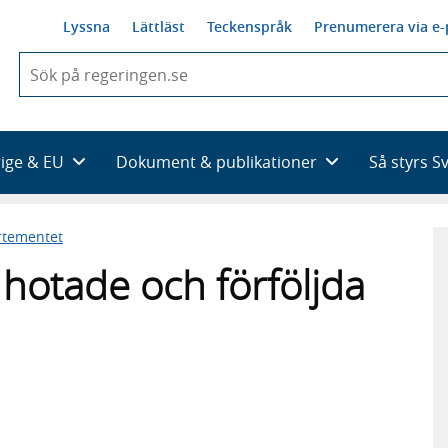
Lyssna
Lättläst
Teckenspråk
Prenumerera via e-
När
du
börjar
skriva
så
rige & EU
Dokument & publikationer
Så styrs S
framträder
en
lista
rtementet
med
sökförslag
 hotade och förföljda