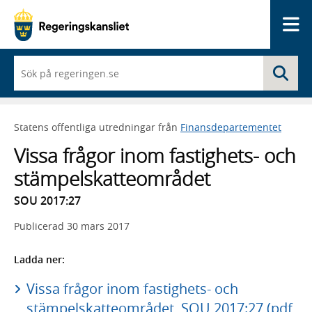
Me
När
Sö
du
börjar
skriva
så
Statens offentliga utredningar från
Finansdepartementet
framträder
en
Vissa frågor inom fastighets- och
lista
med
stämpelskatteområdet
sökförslag
SOU 2017:27
Publicerad
30 mars 2017
Ladda ner:
Vissa frågor inom fastighets- och
stämpelskatteområdet, SOU 2017:27 (pdf