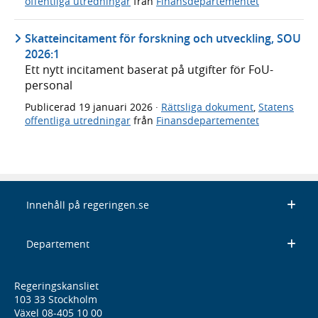
offentliga utredningar
från
Finansdepartementet
Skatteincitament för forskning och utveckling, SOU
2026:1
Ett nytt incitament baserat på utgifter för FoU-
personal
Publicerad
19 januari 2026
·
Rättsliga dokument
,
Statens
offentliga utredningar
från
Finansdepartementet
Innehåll på regeringen.se
Departement
Regeringskansliet
103 33 Stockholm
Växel 08-405 10 00