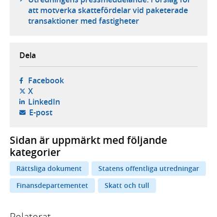
att motverka skattefördelar vid paketerade
transaktioner med fastigheter
Dela
- öppnas i ny flik, extern webbplats,
Facebook
- öppnas i ny flik, extern webbplats,
X
- öppnas i ny flik, extern webbplats,
LinkedIn
- öppnar din e-postklient,
E-post
Sidan är uppmärkt med följande
kategorier
Rättsliga dokument
Statens offentliga utredningar
Finansdepartementet
Skatt och tull
Relaterat