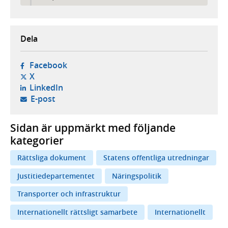
Dela
- öppnas i ny flik, extern webbplats,
Facebook
- öppnas i ny flik, extern webbplats,
X
- öppnas i ny flik, extern webbplats,
LinkedIn
- öppnar din e-postklient,
E-post
Sidan är uppmärkt med följande
kategorier
Rättsliga dokument
Statens offentliga utredningar
Justitiedepartementet
Näringspolitik
Transporter och infrastruktur
Internationellt rättsligt samarbete
Internationellt