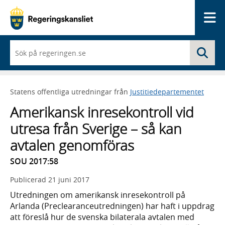
Me
När
Sö
du
börjar
skriva
så
Statens offentliga utredningar från
Justitiedepartementet
framträder
en
Amerikansk inresekontroll vid
lista
med
utresa från Sverige – så kan
sökförslag
avtalen genomföras
SOU 2017:58
Publicerad
21 juni 2017
Utredningen om amerikansk inresekontroll på
Arlanda (Preclearanceutredningen) har haft i uppdrag
att föreslå hur de svenska bilaterala avtalen med