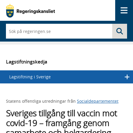
Me
När
Sö
du
börjar
skriva
så
framträder
en
Lagstiftningskedja
lista
med
Lagstiftning i Sverige
sökförslag
Statens offentliga utredningar från
Socialdepartementet
Sveriges tillgång till vaccin mot
covid-19 – framgång genom
samarbete och helgardering