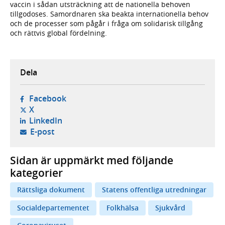
vaccin i sådan utsträckning att de nationella behoven
tillgodoses. Samordnaren ska beakta internationella behov
och de processer som pågår i fråga om solidarisk tillgång
och rättvis global fördelning.
Dela
- öppnas i ny flik, extern webbplats,
Facebook
- öppnas i ny flik, extern webbplats,
X
- öppnas i ny flik, extern webbplats,
LinkedIn
- öppnar din e-postklient,
E-post
Sidan är uppmärkt med följande
kategorier
Rättsliga dokument
Statens offentliga utredningar
Socialdepartementet
Folkhälsa
Sjukvård