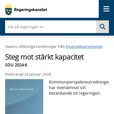
Me
När
Sö
du
börjar
skriva
så
Statens offentliga utredningar från
Finansdepartementet
framträder
en
Steg mot stärkt kapacitet
lista
med
SOU 2024:6
sökförslag
Publicerad
24 januari 2024
Kommunperspektivutredningen
har överlämnat sitt
betänkande till regeringen.