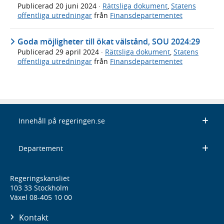
Publicerad
20 juni 2024
·
Rättsliga dokument
,
Statens
offentliga utredningar
från
Finansdepartementet
Goda möjligheter till ökat välstånd, SOU 2024:29
Publicerad
29 april 2024
·
Rättsliga dokument
,
Statens
offentliga utredningar
från
Finansdepartementet
Innehåll på regeringen.se
Departement
Regeringskansliet
103 33 Stockholm
Växel 08-405 10 00
Kontakt