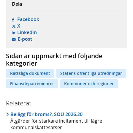
Dela
- öppnas i ny flik, extern webbplats,
Facebook
- öppnas i ny flik, extern webbplats,
X
- öppnas i ny flik, extern webbplats,
LinkedIn
- öppnar din e-postklient,
E-post
Sidan är uppmärkt med följande
kategorier
Rättsliga dokument
Statens offentliga utredningar
Finansdepartementet
Kommuner och regioner
Relaterat
Belägg för broms?, SOU 2026:20
Åtgärder för starkare incitament till lägre
kommunalskattesatser