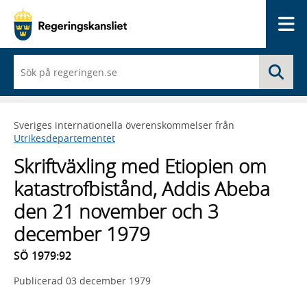
Me
När
Sö
du
börjar
skriva
så
Sveriges internationella överenskommelser från
framträder
Utrikesdepartementet
en
lista
Skriftväxling med Etiopien om
med
sökförslag
katastrofbistånd, Addis Abeba
den 21 november och 3
december 1979
SÖ 1979:92
Publicerad
03 december 1979