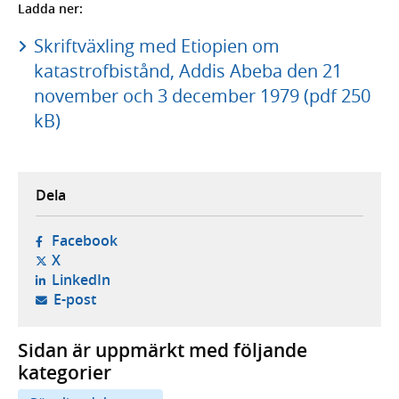
Ladda ner:
Skriftväxling med Etiopien om
katastrofbistånd, Addis Abeba den 21
november och 3 december 1979 (pdf 250
kB)
Dela
- öppnas i ny flik, extern webbplats,
Facebook
- öppnas i ny flik, extern webbplats,
X
- öppnas i ny flik, extern webbplats,
LinkedIn
- öppnar din e-postklient,
E-post
Sidan är uppmärkt med följande
kategorier