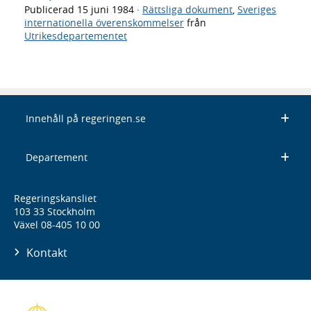
Publicerad
15 juni 1984
·
Rättsliga dokument
,
Sveriges
internationella överenskommelser
från
Utrikesdepartementet
Innehåll på regeringen.se
Departement
Regeringskansliet
103 33 Stockholm
Växel 08-405 10 00
Kontakt