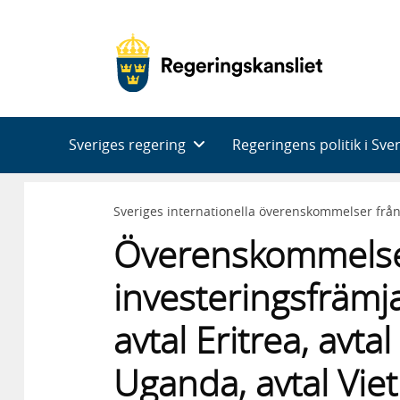
Huvudnavigering
Sveriges regering
Regeringens politik i Sve
Sveriges internationella överenskommelser frå
Överenskommels
investeringsfrämja
avtal Eritrea, avta
Uganda, avtal Viet