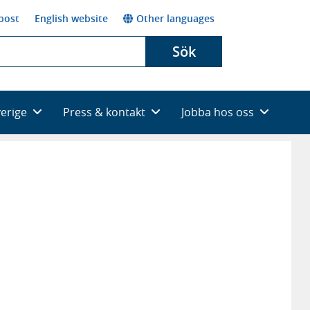
post
English website
Other languages
Sök
verige
Press & kontakt
Jobba hos oss