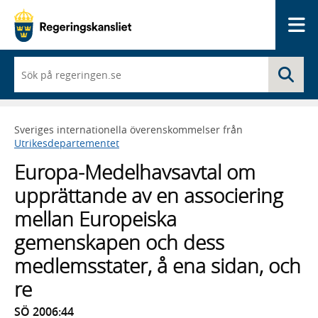
Me
När
Sö
du
börjar
skriva
så
Sveriges internationella överenskommelser från
framträder
Utrikesdepartementet
en
lista
Europa-Medelhavsavtal om
med
sökförslag
upprättande av en associering
mellan Europeiska
gemenskapen och dess
medlemsstater, å ena sidan, och
re
SÖ 2006:44