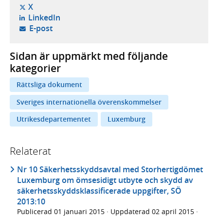
- öppnas i ny flik, extern webbplats,
X
- öppnas i ny flik, extern webbplats,
LinkedIn
- öppnar din e-postklient,
E-post
Sidan är uppmärkt med följande
kategorier
Rättsliga dokument
Sveriges internationella överenskommelser
Utrikesdepartementet
Luxemburg
Relaterat
Nr 10 Säkerhetsskyddsavtal med Storhertigdömet
Luxemburg om ömsesidigt utbyte och skydd av
säkerhetsskyddsklassificerade uppgifter, SÖ
2013:10
Publicerad
01 januari 2015
· Uppdaterad
02 april 2015
·