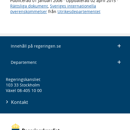
Publicerad
01 januari 2006
· Uppdaterad
02 april 2015
·
Rättsliga dokument
,
Sveriges internationella
överenskommelser
från
Utrikesdepartementet
Innehåll på regeringen.se
Departement
Regeringskansliet
103 33 Stockholm
Växel 08-405 10 00
Kontakt