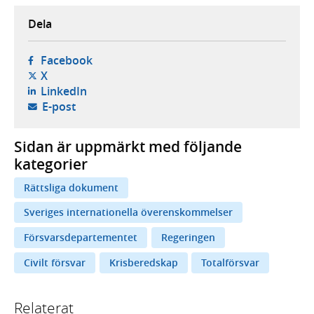
Dela
- öppnas i ny flik, extern webbplats,
Facebook
- öppnas i ny flik, extern webbplats,
X
- öppnas i ny flik, extern webbplats,
LinkedIn
- öppnar din e-postklient,
E-post
Sidan är uppmärkt med följande
kategorier
Rättsliga dokument
Sveriges internationella överenskommelser
Försvarsdepartementet
Regeringen
Civilt försvar
Krisberedskap
Totalförsvar
Relaterat