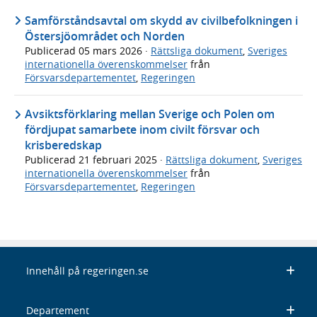
Samförståndsavtal om skydd av civilbefolkningen i
Östersjöområdet och Norden
Publicerad
05 mars 2026
·
Rättsliga dokument
,
Sveriges
internationella överenskommelser
från
Försvarsdepartementet
,
Regeringen
Avsiktsförklaring mellan Sverige och Polen om
fördjupat samarbete inom civilt försvar och
krisberedskap
Publicerad
21 februari 2025
·
Rättsliga dokument
,
Sveriges
internationella överenskommelser
från
Försvarsdepartementet
,
Regeringen
Innehåll på regeringen.se
Departement