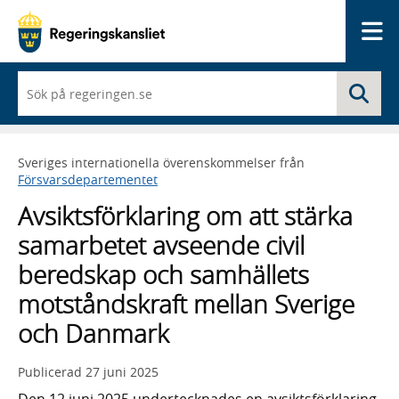
Me
När
Sö
du
börjar
skriva
så
Sveriges internationella överenskommelser från
framträder
Försvarsdepartementet
en
lista
Avsiktsförklaring om att stärka
med
sökförslag
samarbetet avseende civil
beredskap och samhällets
motståndskraft mellan Sverige
och Danmark
Publicerad
27 juni 2025
Den 12 juni 2025 undertecknades en avsiktsförklaring