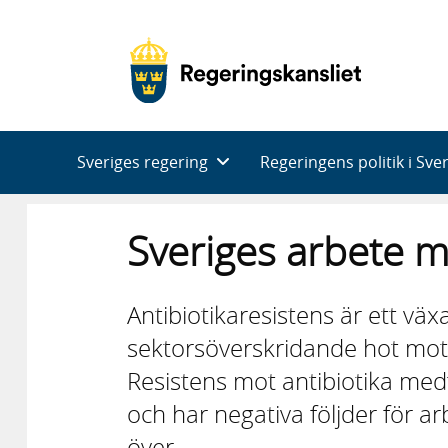
Huvudnavigering
Sveriges regering
Regeringens politik i Sve
Sveriges arbete m
Antibiotikaresistens är ett vä
sektorsöverskridande hot mot
Resistens mot antibiotika me
och har negativa följder för a
över.