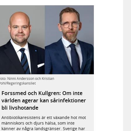
Landsbygdsminister
Foto: Ninni Andersson och Kristian
Pohl/Regeringskansliet
Peter
Kullgren
Forssmed och Kullgren: Om inte
och
världen agerar kan sårinfektioner
socialminister
Jakob
bli livshotande
Forssmed.
Antibiotikaresistens är ett växande hot mot
människors och djurs hälsa, som inte
känner av några landsgränser. Sverige har