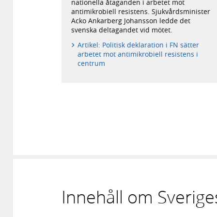
första
nationella åtaganden i arbetet mot
hölls
antimikrobiell resistens. Sjukvårdsminister
år
Acko Ankarberg Johansson ledde det
2016.
svenska deltagandet vid mötet.
Artikel: Politisk deklaration i FN sätter
arbetet mot antimikrobiell resistens i
centrum
Innehåll om Sverige