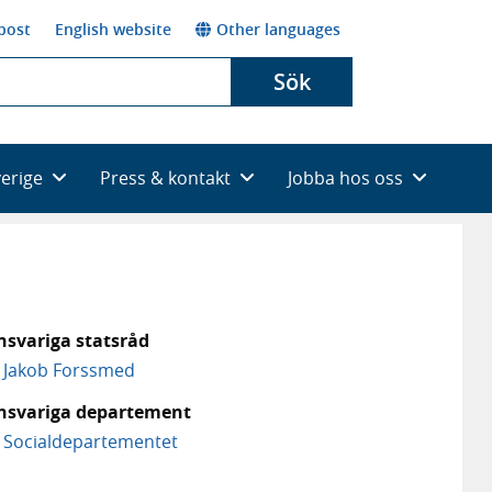
post
English website
Other languages
Sök
verige
Press & kontakt
Jobba hos oss
nsvariga statsråd
Jakob Forssmed
nsvariga departement
Social­departementet