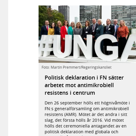
Högnivåmötet
Foto: Martin Premmert/Regeringskansliet
om
Politisk deklaration i FN sätter
antimikrobiell
arbetet mot antimikrobiell
resistens
(AMR)
resistens i centrum
är
det
Den 26 september hölls ett högnivåmöte i
andra
FN:s generalförsamling om antimikrobiell
i
resistens (AMR). Mötet är det andra i sitt
sitt
slag, det första hölls år 2016. Vid mötet
slag.
hölls det ceremoniella antagandet av en
Det
politisk deklaration med globala och