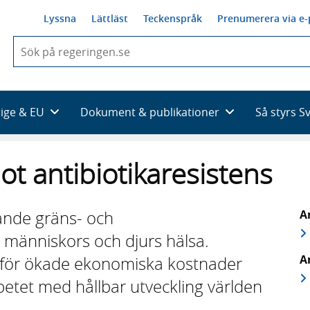
Lyssna
Lättläst
Teckenspråk
Prenumerera via e-
När
du
börjar
skriva
så
rige & EU
Dokument & publikationer
Så styrs S
framträder
en
lista
ot antibiotikaresistens
med
sökförslag
xande gräns- och
A
 människors och djurs hälsa.
A
dför ökade ekonomiska kostnader
rbetet med hållbar utveckling världen