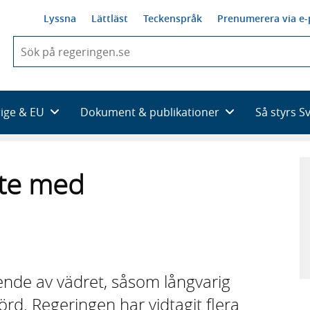
Lyssna
Lättläst
Teckenspråk
Prenumerera via e-
När
du
börjar
skriva
så
rige & EU
Dokument & publikationer
Så styrs S
framträder
en
lista
med
ete med
sökförslag
ende av vädret, såsom långvarig
örd. Regeringen har vidtagit flera