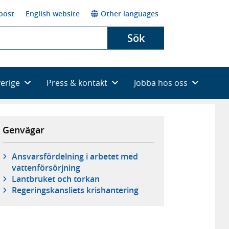
post
English website
Other languages
Sök
verige
Press & kontakt
Jobba hos oss
Genvägar
Ansvarsfördelning i arbetet med
vattenförsörjning
Lantbruket och torkan
Regeringskansliets krishantering