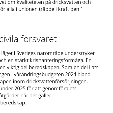
ivet om kvaliteteten på dricksvatten och
för alla i unionen trädde i kraft den 1
ivila försvaret
 läget i Sveriges närområde understryker
r och en stärkt krishanteringsförmåga. En
en viktig del beredskapen. Som en del i att
ringen i vårändringsbudgeten 2024 bland
kapen inom dricksvattenförsörjningen.
under 2025 för att genomföra ett
tgärder när det gäller
d beredskap.