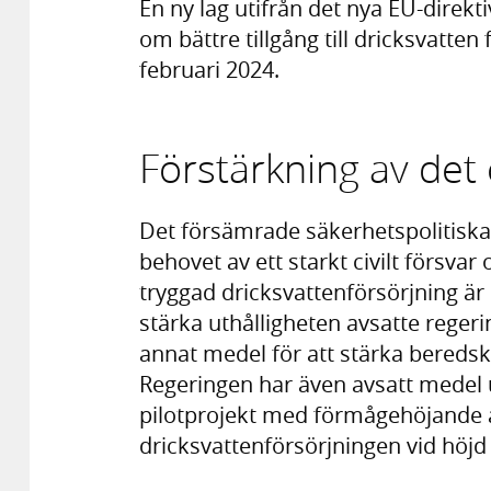
En ny lag utifrån det nya EU-direkt
om bättre tillgång till dricksvatten 
februari 2024.
Förstärkning av det c
Det försämrade säkerhetspolitiska
behovet av ett starkt civilt försva
tryggad dricksvattenförsörjning är 
stärka uthålligheten avsatte rege
annat medel för att stärka bereds
Regeringen har även avsatt medel 
pilotprojekt med förmågehöjande å
dricksvattenförsörjningen vid höj