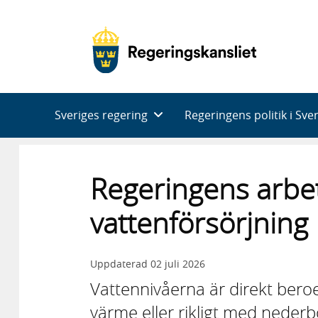
Huvudnavigering
Sveriges regering
Regeringens politik i Sve
Regeringens arb
vattenförsörjning
Uppdaterad
02 juli 2026
Vattennivåerna är direkt bero
värme eller rikligt med nederb