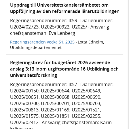
Uppdrag till Universitetskanslersämbetet om
uppföljning av den reformerade lärarutbildningen
Regeringsärendenummer: II:59
Diarienummer:
·
U2024/02723, U2025/00922, U2025/
Ansvarig
·
chefstjänsteman: Eva Lenberg
Regeringsärenden vecka 51, 2025
Lotta Edholm,
·
Utbildningsdepartementet
Regleringsbrev för budgetåret 2026 avseende
anslag 3:13 inom utgiftsområde 16 Utbildning och
universitetsforskning
Regeringsärendenummer: II:57
Diarienummer:
·
U2024/00150, U2025/00644, U2025/00649,
U2025/00651, U2025/00668, U2025/00690,
U2025/00700, U2025/00701, U2025/00703,
U2025/00813, U2025/01169, U2025/01521,
U2025/01575, U2025/01851, U2025/02255,
U2025/02412
Ansvarig chefstjänsteman: Karin
·
Erlingsson