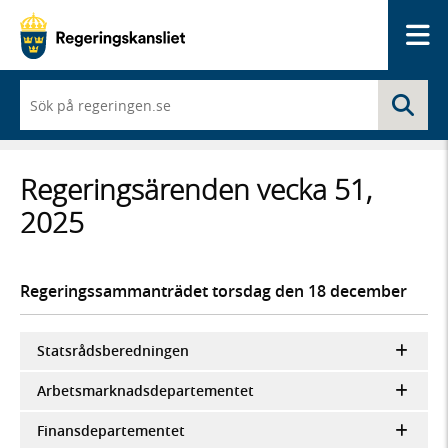
Me
När
Sö
du
börjar
skriva
så
Regeringsärenden vecka 51,
framträder
en
2025
lista
med
sökförslag
Regeringssammanträdet torsdag den 18 december
Statsrådsberedningen
Arbetsmarknadsdepartementet
Finansdepartementet