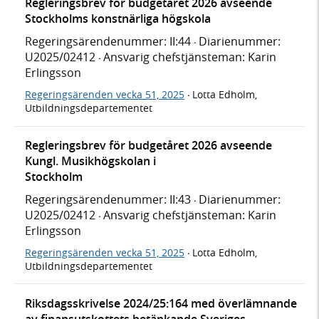
Regleringsbrev för budgetåret 2026 avseende
Stockholms konstnärliga högskola
Regeringsärendenummer: II:44
Diarienummer:
·
U2025/02412
Ansvarig chefstjänsteman: Karin
·
Erlingsson
Regeringsärenden vecka 51, 2025
Lotta Edholm,
·
Utbildningsdepartementet
Regleringsbrev för budgetåret 2026 avseende
Kungl. Musikhögskolan i
Stockholm
Regeringsärendenummer: II:43
Diarienummer:
·
U2025/02412
Ansvarig chefstjänsteman: Karin
·
Erlingsson
Regeringsärenden vecka 51, 2025
Lotta Edholm,
·
Utbildningsdepartementet
Riksdagsskrivelse 2024/25:164 med överlämnande
av finansutskottets betänkande Sveriges