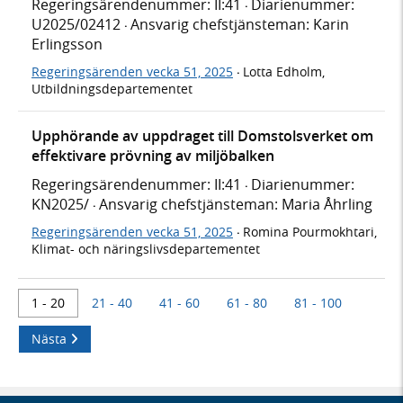
Regeringsärendenummer: II:41
Diarienummer:
·
U2025/02412
Ansvarig chefstjänsteman: Karin
·
Erlingsson
Regeringsärenden vecka 51, 2025
Lotta Edholm,
·
Utbildningsdepartementet
Upphörande av uppdraget till Domstolsverket om
effektivare prövning av miljöbalken
Regeringsärendenummer: II:41
Diarienummer:
·
KN2025/
Ansvarig chefstjänsteman: Maria Åhrling
·
Regeringsärenden vecka 51, 2025
Romina Pourmokhtari,
·
Klimat- och näringslivsdepartementet
1 - 20
21 - 40
41 - 60
61 - 80
81 - 100
Nästa