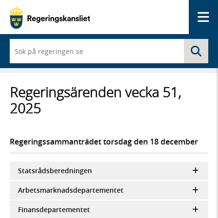
Me
När
Sö
du
börjar
skriva
så
Regeringsärenden vecka 51,
framträder
en
2025
lista
med
sökförslag
Regeringssammanträdet torsdag den 18 december
Statsrådsberedningen
Arbetsmarknadsdepartementet
Finansdepartementet