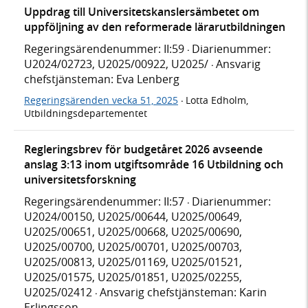
Uppdrag till Universitetskanslersämbetet om
uppföljning av den reformerade lärarutbildningen
Regeringsärendenummer: II:59
Diarienummer:
·
U2024/02723, U2025/00922, U2025/
Ansvarig
·
chefstjänsteman: Eva Lenberg
Regeringsärenden vecka 51, 2025
Lotta Edholm,
·
Utbildningsdepartementet
Regleringsbrev för budgetåret 2026 avseende
anslag 3:13 inom utgiftsområde 16 Utbildning och
universitetsforskning
Regeringsärendenummer: II:57
Diarienummer:
·
U2024/00150, U2025/00644, U2025/00649,
U2025/00651, U2025/00668, U2025/00690,
U2025/00700, U2025/00701, U2025/00703,
U2025/00813, U2025/01169, U2025/01521,
U2025/01575, U2025/01851, U2025/02255,
U2025/02412
Ansvarig chefstjänsteman: Karin
·
Erlingsson