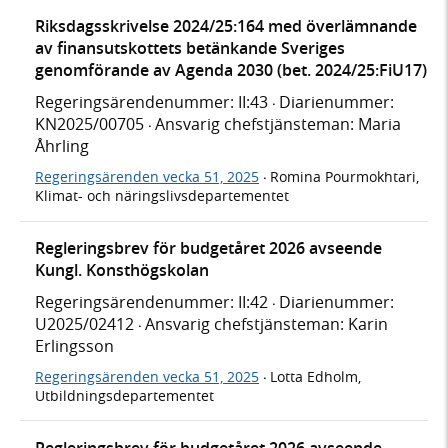
Riksdagsskrivelse 2024/25:164 med överlämnande
av finansutskottets betänkande Sveriges
genomförande av Agenda 2030 (bet. 2024/25:FiU17)
Regeringsärendenummer: II:43
Diarienummer:
·
KN2025/00705
Ansvarig chefstjänsteman: Maria
·
Åhrling
Regeringsärenden vecka 51, 2025
Romina Pourmokhtari,
·
Klimat- och näringslivsdepartementet
Regleringsbrev för budgetåret 2026 avseende
Kungl. Konsthögskolan
Regeringsärendenummer: II:42
Diarienummer:
·
U2025/02412
Ansvarig chefstjänsteman: Karin
·
Erlingsson
Regeringsärenden vecka 51, 2025
Lotta Edholm,
·
Utbildningsdepartementet
Regleringsbrev för budgetåret 2026 avseende