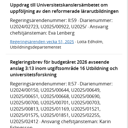
Uppdrag till Universitetskanslersämbetet om
uppföljning av den reformerade lärarutbildningen
Regeringsärendenummer: II:59
Diarienummer:
·
U2024/02723, U2025/00922, U2025/
Ansvarig
·
chefstjänsteman: Eva Lenberg
Regeringsärenden vecka 51, 2025
Lotta Edholm,
·
Utbildningsdepartementet
Regleringsbrev för budgetåret 2026 avseende
anslag 3:13 inom utgiftsområde 16 Utbildning och
universitetsforskning
Regeringsärendenummer: II:57
Diarienummer:
·
U2024/00150, U2025/00644, U2025/00649,
U2025/00651, U2025/00668, U2025/00690,
U2025/00700, U2025/00701, U2025/00703,
U2025/00813, U2025/01169, U2025/01521,
U2025/01575, U2025/01851, U2025/02255,
U2025/02412
Ansvarig chefstjänsteman: Karin
·
Erlingsson