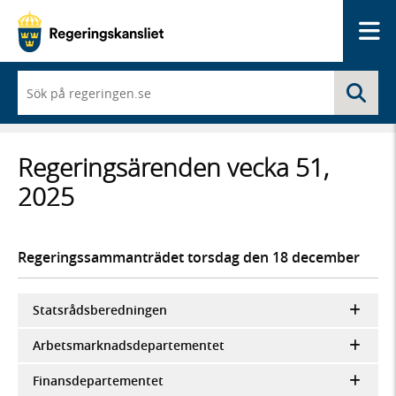
Me
När
Sö
du
börjar
skriva
så
Regeringsärenden vecka 51,
framträder
en
2025
lista
med
sökförslag
Regeringssammanträdet torsdag den 18 december
Statsrådsberedningen
Arbetsmarknadsdepartementet
Finansdepartementet