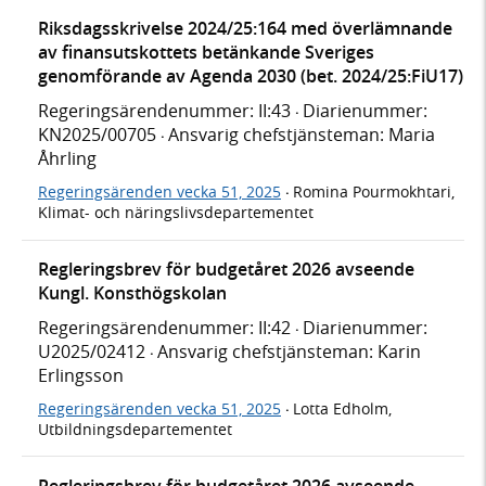
Riksdagsskrivelse 2024/25:164 med överlämnande
av finansutskottets betänkande Sveriges
genomförande av Agenda 2030 (bet. 2024/25:FiU17)
Regeringsärendenummer: II:43
Diarienummer:
·
KN2025/00705
Ansvarig chefstjänsteman: Maria
·
Åhrling
Regeringsärenden vecka 51, 2025
Romina Pourmokhtari,
·
Klimat- och näringslivsdepartementet
Regleringsbrev för budgetåret 2026 avseende
Kungl. Konsthögskolan
Regeringsärendenummer: II:42
Diarienummer:
·
U2025/02412
Ansvarig chefstjänsteman: Karin
·
Erlingsson
Regeringsärenden vecka 51, 2025
Lotta Edholm,
·
Utbildningsdepartementet
Regleringsbrev för budgetåret 2026 avseende