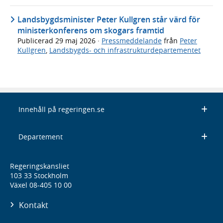
Landsbygdsminister Peter Kullgren står värd för
ministerkonferens om skogars framtid
Publicerad
29 maj 2026
·
Pressmeddelande
från
Peter
Kullgren
,
Landsbygds- och infrastrukturdepartementet
Innehåll på regeringen.se
Departement
Regeringskansliet
103 33 Stockholm
Växel 08-405 10 00
Kontakt