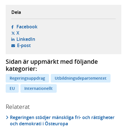
Dela
- öppnas i ny flik, extern webbplats,
Facebook
- öppnas i ny flik, extern webbplats,
X
- öppnas i ny flik, extern webbplats,
LinkedIn
- öppnar din e-postklient,
E-post
Sidan är uppmärkt med följande
kategorier:
Regeringsuppdrag
Utbildningsdepartementet
EU
Internationellt
Relaterat
Regeringen stödjer mänskliga fri- och rättigheter
och demokrati i Östeuropa