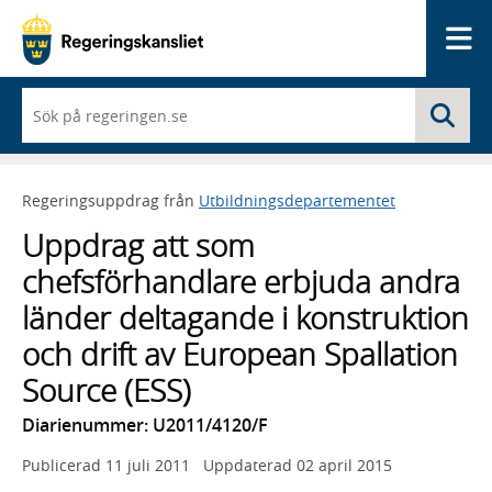
Me
När
Sö
du
börjar
skriva
så
Regeringsuppdrag från
Utbildningsdepartementet
framträder
en
Uppdrag att som
lista
med
chefsförhandlare erbjuda andra
sökförslag
länder deltagande i konstruktion
och drift av European Spallation
Source (ESS)
Diarienummer: U2011/4120/F
Publicerad
11 juli 2011
Uppdaterad
02 april 2015