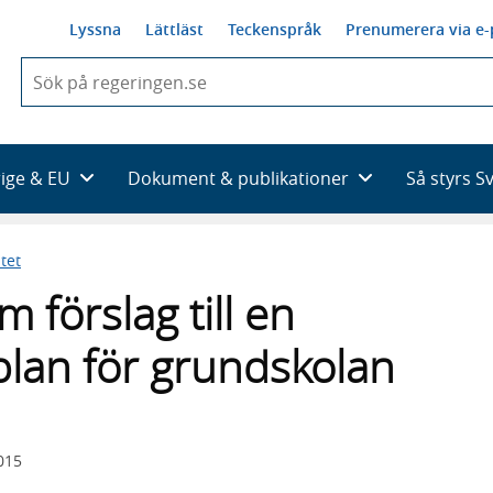
Lyssna
Lättläst
Teckenspråk
Prenumerera via e-
När
du
börjar
skriva
så
rige & EU
Dokument & publikationer
Så styrs S
framträder
en
lista
tet
med
sökförslag
 förslag till en
plan för grundskolan
015