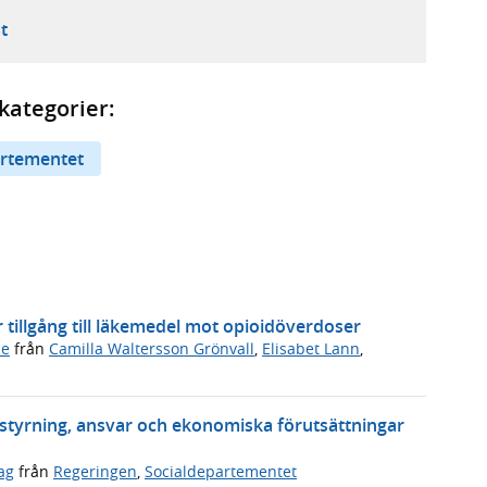
ebbplats,
ern webbplats,
 ny flik, extern webbplats,
- öppnar din e-postklient,
t
kategorier:
artementet
er tillgång till läkemedel mot opioidöverdoser
de
från
Camilla Waltersson Grönvall
,
Elisabet Lann
,
a styrning, ansvar och ekonomiska förutsättningar
ag
från
Regeringen
,
Socialdepartementet