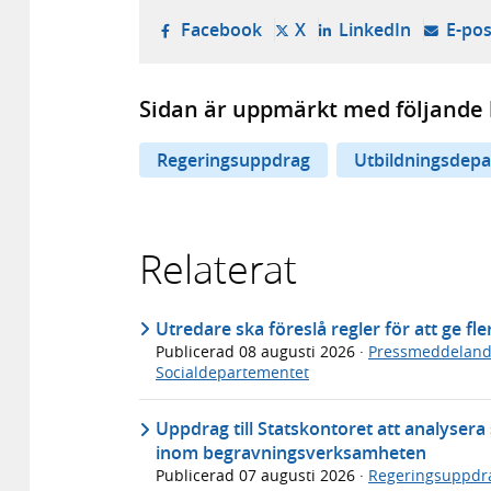
- öppnas i ny flik, extern w
- öppnas i ny flik, ext
- öppnas i
Facebook
X
LinkedIn
E-pos
Sidan är uppmärkt med följande 
Regeringsuppdrag
Utbildningsdep
Relaterat
Utredare ska föreslå regler för att ge fl
Publicerad
08 augusti 2026
·
Pressmeddelan
Socialdepartementet
Uppdrag till Statskontoret att analyser
inom begravningsverksamheten
Publicerad
07 augusti 2026
·
Regeringsuppdr