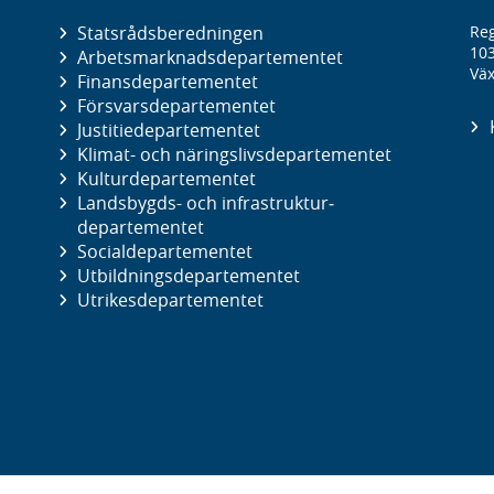
Statsrådsberedningen
Reg
10
Arbetsmarknads­departementet
Väx
Finans­departementet
Försvars­departementet
Justitie­departementet
Klimat- och näringslivs­departementet
Kultur­departementet
Landsbygds- och infrastruktur­
departementet
Social­departementet
Utbildnings­departementet
Utrikes­departementet