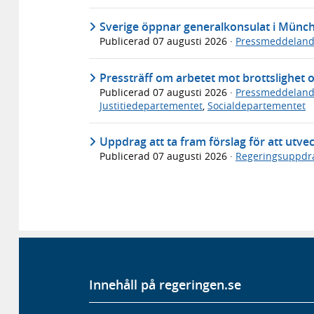
Sverige öppnar generalkonsulat i Münc
Publicerad
07 augusti 2026
·
Pressmeddelan
Pressträff om arbetet mot brottslighet 
Publicerad
07 augusti 2026
·
Pressmeddelan
Justitiedepartementet
,
Socialdepartementet
Uppdrag att ta fram förslag för att utve
Publicerad
07 augusti 2026
·
Regeringsuppdr
Innehåll på regeringen.se