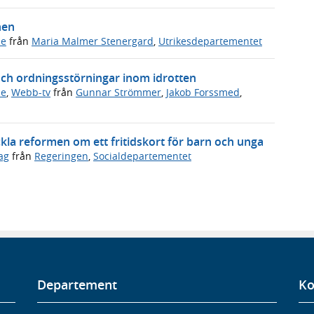
hen
de
från
Maria Malmer Stenergard
,
Utrikesdepartementet
och ordningsstörningar inom idrotten
de
,
Webb-tv
från
Gunnar Strömmer
,
Jakob Forssmed
,
ckla reformen om ett fritidskort för barn och unga
ag
från
Regeringen
,
Socialdepartementet
Departement
Ko