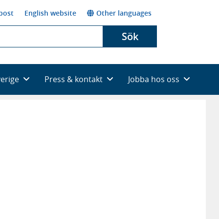
post
English website
Other languages
Sök
verige
Press & kontakt
Jobba hos oss