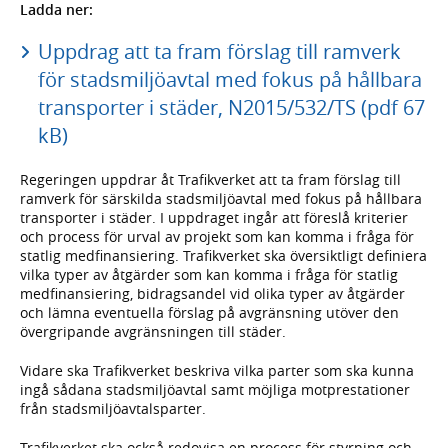
Ladda ner:
Uppdrag att ta fram förslag till ramverk
för stadsmiljöavtal med fokus på hållbara
transporter i städer, N2015/532/TS (pdf 67
kB)
Regeringen uppdrar åt Trafikverket att ta fram förslag till
ramverk för särskilda stadsmiljöavtal med fokus på hållbara
transporter i städer. I uppdraget ingår att föreslå kriterier
och process för urval av projekt som kan komma i fråga för
statlig medfinansiering. Trafikverket ska översiktligt definiera
vilka typer av åtgärder som kan komma i fråga för statlig
medfinansiering, bidragsandel vid olika typer av åtgärder
och lämna eventuella förslag på avgränsning utöver den
övergripande avgränsningen till städer.
Vidare ska Trafikverket beskriva vilka parter som ska kunna
ingå sådana stadsmiljöavtal samt möjliga motprestationer
från stadsmiljöavtalsparter.
Trafikverket ska också redovisa en process för styrning och