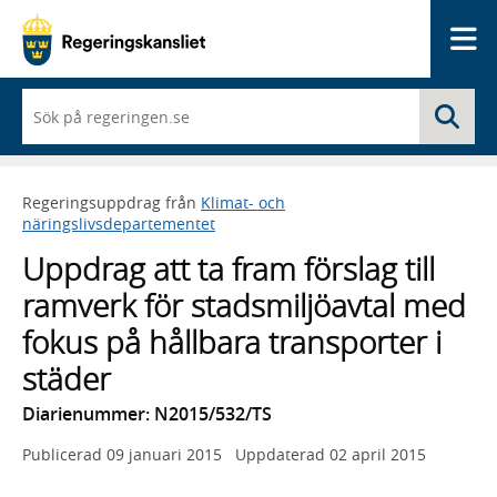
Me
När
Sö
du
börjar
skriva
så
Regeringsuppdrag från
Klimat- och
framträder
näringslivsdepartementet
en
lista
Uppdrag att ta fram förslag till
med
sökförslag
ramverk för stadsmiljöavtal med
fokus på hållbara transporter i
städer
Diarienummer: N2015/532/TS
Publicerad
09 januari 2015
Uppdaterad
02 april 2015