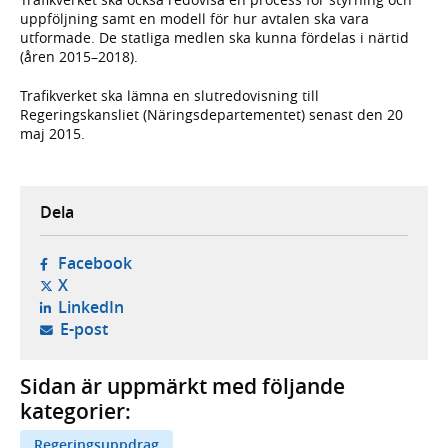
uppföljning samt en modell för hur avtalen ska vara
utformade. De statliga medlen ska kunna fördelas i närtid
(åren 2015–2018).
Trafikverket ska lämna en slutredovisning till
Regeringskansliet (Näringsdepartementet) senast den 20
maj 2015.
Dela
- öppnas i ny flik, extern webbplats,
Facebook
- öppnas i ny flik, extern webbplats,
X
- öppnas i ny flik, extern webbplats,
LinkedIn
- öppnar din e-postklient,
E-post
Sidan är uppmärkt med följande
kategorier:
Regeringsuppdrag