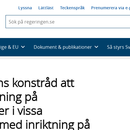
Lyssna
Lättläst
Teckenspråk
Prenumerera via e-
När
du
börjar
skriva
så
rige & EU
Dokument & publikationer
Så styrs S
framträder
en
lista
med
sökförslag
ns konstråd att
ning på
r i vissa
ed inriktning på