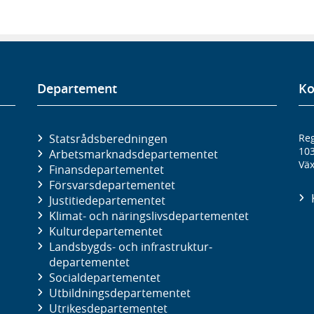
Departement
Ko
Statsrådsberedningen
Reg
10
Arbetsmarknads­departementet
Väx
Finans­departementet
Försvars­departementet
Justitie­departementet
Klimat- och näringslivs­departementet
Kultur­departementet
Landsbygds- och infrastruktur­
departementet
Social­departementet
Utbildnings­departementet
Utrikes­departementet