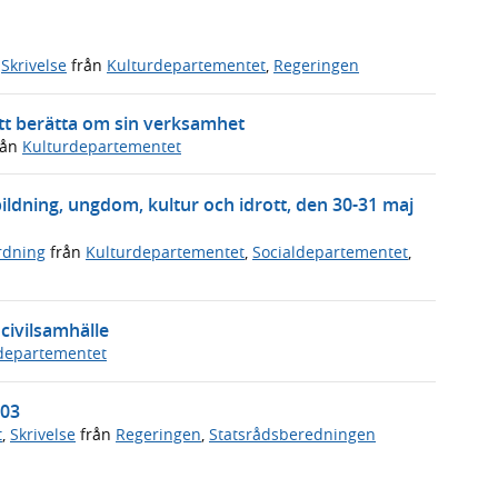
,
Skrivelse
från
Kulturdepartementet
,
Regeringen
att berätta om sin verksamhet
rån
Kulturdepartementet
ldning, ungdom, kultur och idrott, den 30-31 maj
rdning
från
Kulturdepartementet
,
Socialdepartementet
,
 civilsamhälle
departementet
103
t
,
Skrivelse
från
Regeringen
,
Statsrådsberedningen