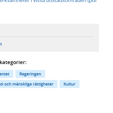
verksamheter i vissa bostadsområden (pdf
ebbplats,
ern webbplats,
 ny flik, extern webbplats,
- öppnar din e-postklient,
t
kategorier:
entet
Regeringen
i och mänskliga rättigheter
Kultur