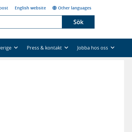
post
English website
Other languages
Sök
verige
Press & kontakt
Jobba hos oss