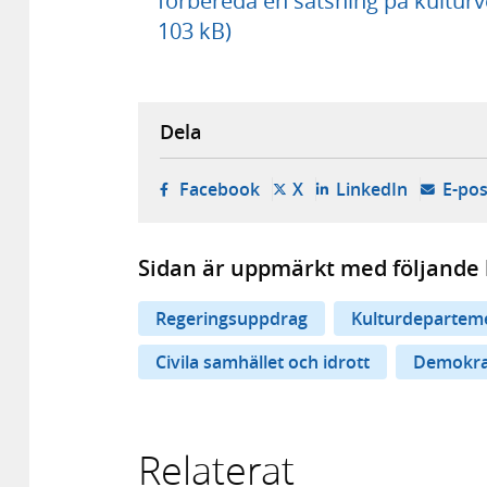
förbereda en satsning på kultur
103 kB)
Dela
- öppnas i ny flik, extern w
- öppnas i ny flik, ext
- öppnas i
Facebook
X
LinkedIn
E-pos
Sidan är uppmärkt med följande 
Regeringsuppdrag
Kulturdepartem
Civila samhället och idrott
Demokrat
Relaterat