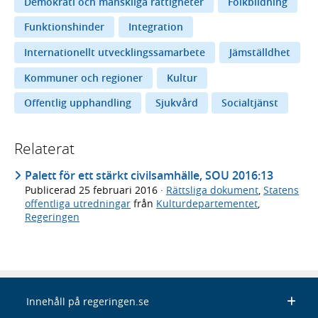
Demokrati och mänskliga rättigheter
Folkbildning
Funktionshinder
Integration
Internationellt utvecklingssamarbete
Jämställdhet
Kommuner och regioner
Kultur
Offentlig upphandling
Sjukvård
Socialtjänst
Relaterat
Palett för ett stärkt civilsamhälle, SOU 2016:13
Publicerad
25 februari 2016
·
Rättsliga dokument
,
Statens
offentliga utredningar
från
Kulturdepartementet
,
Regeringen
Innehåll på regeringen.se