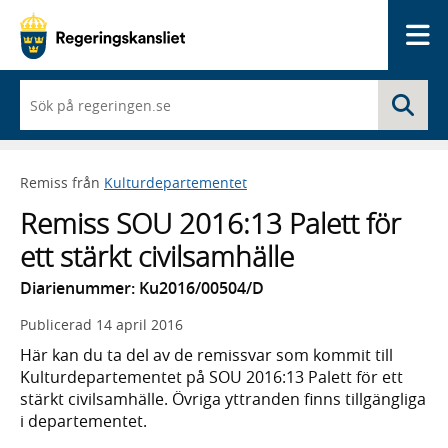
Me
När
Sö
du
börjar
skriva
så
Remiss från
Kulturdepartementet
framträder
en
Remiss SOU 2016:13 Palett för
lista
med
ett stärkt civilsamhälle
sökförslag
Diarienummer: Ku2016/00504/D
Publicerad
14 april 2016
Här kan du ta del av de remissvar som kommit till
Kulturdepartementet på SOU 2016:13 Palett för ett
stärkt civilsamhälle. Övriga yttranden finns tillgängliga
i departementet.