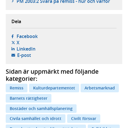
PM 2003:2 Svara på remiss - hur och varför
Dela
- öppnas i ny flik, extern webbplats,
Facebook
- öppnas i ny flik, extern webbplats,
X
- öppnas i ny flik, extern webbplats,
LinkedIn
- öppnar din e-postklient,
E-post
Sidan är uppmärkt med följande
kategorier:
Remiss
Kulturdepartementet
Arbetsmarknad
Barnets rättigheter
Bostäder och samhällsplanering
Civila samhället och idrott
Civilt försvar