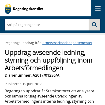
Me
När
Sö
du
börjar
skriva
så
Regeringsuppdrag från
Arbetsmarknadsdepartementet
framträder
en
Uppdrag avseende ledning,
lista
med
styrning och uppföljning inom
sökförslag
Arbetsförmedlingen
Diarienummer: A2017/01236/A
Publicerad
19 juni 2017
Regeringen uppdrar åt Statskontoret att analysera
och lämna förslag avseende utvecklingen av
Arbetsförmedlingens interna ledning, styrning och