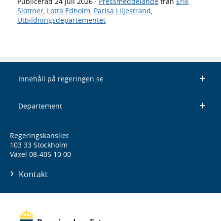
Publicerad
24 juli 2026
·
Pressmeddelande
från
Erik
Slottner
,
Lotta Edholm
,
Parisa Liljestrand
,
Utbildningsdepartementet
Innehåll på regeringen.se
Departement
Regeringskansliet
103 33 Stockholm
Växel 08-405 10 00
Kontakt