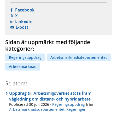
- öppnas i ny flik, extern webbplats,
Facebook
- öppnas i ny flik, extern webbplats,
X
- öppnas i ny flik, extern webbplats,
LinkedIn
- öppnar din e-postklient,
E-post
Sidan är uppmärkt med följande
kategorier:
Regeringsuppdrag
Arbetsmarknadsdepartementet
Arbetsmarknad
Relaterat
Uppdrag till Arbetsmiljöverket att ta fram
vägledning om distans- och hybridarbete
Publicerad
30 juli 2026
·
Regeringsuppdrag
från
Arbetsmarknadsdepartementet
,
Regeringen