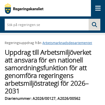
Me
När
Sö
du
börjar
skriva
så
Regeringsuppdrag från
Arbetsmarknadsdepartementet
framträder
en
Uppdrag till Arbetsmiljöverket
lista
med
att ansvara för en nationell
sökförslag
samordningsfunktion för att
genomföra regeringens
arbetsmiljöstrategi för 2026–
2031
Diarienummer: A2026/00127, A2026/00562