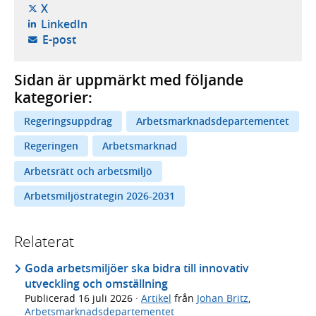
- öppnas i ny flik, extern webbplats,
X
- öppnas i ny flik, extern webbplats,
LinkedIn
- öppnar din e-postklient,
E-post
Sidan är uppmärkt med följande
kategorier:
Regeringsuppdrag
Arbetsmarknadsdepartementet
Regeringen
Arbetsmarknad
Arbetsrätt och arbetsmiljö
Arbetsmiljöstrategin 2026-2031
Relaterat
Goda arbetsmiljöer ska bidra till innovativ
utveckling och omställning
Publicerad
16 juli 2026
·
Artikel
från
Johan Britz
,
Arbetsmarknadsdepartementet