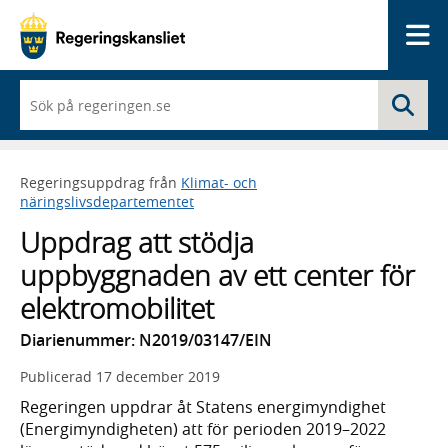
Me
När
Sö
du
börjar
skriva
så
Regeringsuppdrag från
Klimat- och
framträder
näringslivsdepartementet
en
lista
Uppdrag att stödja
med
sökförslag
uppbyggnaden av ett center för
elektromobilitet
Diarienummer: N2019/03147/EIN
Publicerad
17 december 2019
Regeringen uppdrar åt Statens energimyndighet
(Energimyndigheten) att för perioden 2019–2022