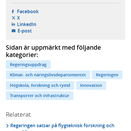
- öppnas i ny flik, extern webbplats,
Facebook
- öppnas i ny flik, extern webbplats,
X
- öppnas i ny flik, extern webbplats,
LinkedIn
- öppnar din e-postklient,
E-post
Sidan är uppmärkt med följande
kategorier:
Regeringsuppdrag
Klimat- och näringslivsdepartementet
Regeringen
Högskola, forskning och rymd
Innovation
Transporter och infrastruktur
Relaterat
Regeringen satsar på flygteknisk forskning och