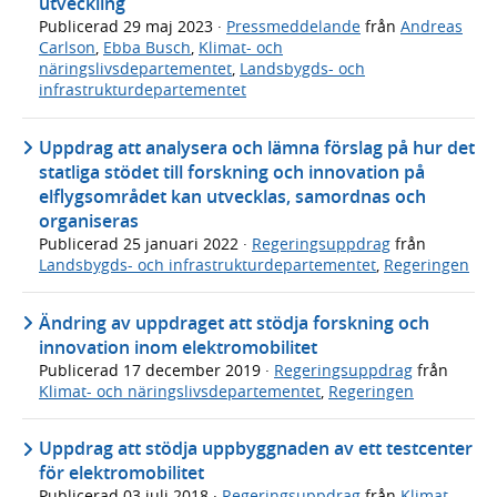
utveckling
Publicerad
29 maj 2023
·
Pressmeddelande
från
Andreas
Carlson
,
Ebba Busch
,
Klimat- och
näringslivsdepartementet
,
Landsbygds- och
infrastrukturdepartementet
Uppdrag att analysera och lämna förslag på hur det
statliga stödet till forskning och innovation på
elflygsområdet kan utvecklas, samordnas och
organiseras
Publicerad
25 januari 2022
·
Regeringsuppdrag
från
Landsbygds- och infrastrukturdepartementet
,
Regeringen
Ändring av uppdraget att stödja forskning och
innovation inom elektromobilitet
Publicerad
17 december 2019
·
Regeringsuppdrag
från
Klimat- och näringslivsdepartementet
,
Regeringen
Uppdrag att stödja uppbyggnaden av ett testcenter
för elektromobilitet
Publicerad
03 juli 2018
·
Regeringsuppdrag
från
Klimat-