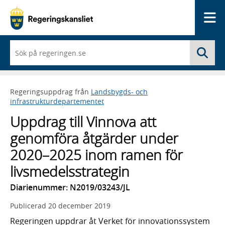
Me
När
Sö
du
börjar
skriva
så
Regeringsuppdrag från
Landsbygds- och
framträder
infrastrukturdepartementet
en
lista
Uppdrag till Vinnova att
med
sökförslag
genomföra åtgärder under
2020–2025 inom ramen för
livsmedelsstrategin
Diarienummer: N2019/03243/JL
Publicerad
20 december 2019
Regeringen uppdrar åt Verket för innovationssystem