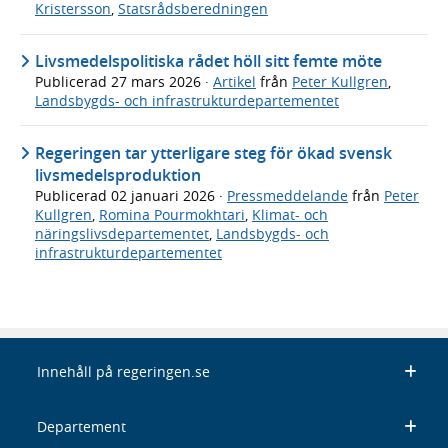
Kristersson
,
Statsrådsberedningen
Livsmedelspolitiska rådet höll sitt femte möte
Publicerad
27 mars 2026
·
Artikel
från
Peter Kullgren
,
Landsbygds- och infrastrukturdepartementet
Regeringen tar ytterligare steg för ökad svensk
livsmedelsproduktion
Publicerad
02 januari 2026
·
Pressmeddelande
från
Peter
Kullgren
,
Romina Pourmokhtari
,
Klimat- och
näringslivsdepartementet
,
Landsbygds- och
infrastrukturdepartementet
Innehåll på regeringen.se
Departement