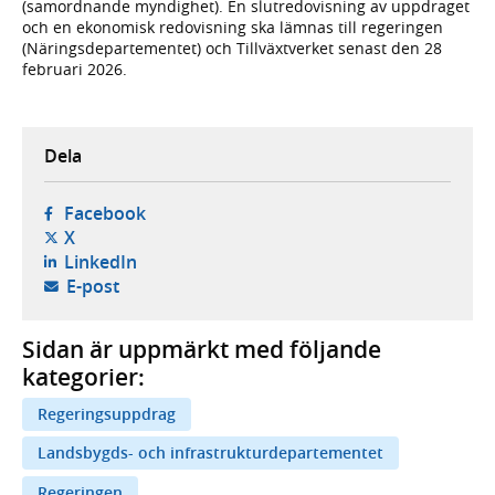
(samordnande myndighet). En slutredovisning av uppdraget
och en ekonomisk redovisning ska lämnas till regeringen
(Näringsdepartementet) och Tillväxtverket senast den 28
februari 2026.
Dela
- öppnas i ny flik, extern webbplats,
Facebook
- öppnas i ny flik, extern webbplats,
X
- öppnas i ny flik, extern webbplats,
LinkedIn
- öppnar din e-postklient,
E-post
Sidan är uppmärkt med följande
kategorier:
Regeringsuppdrag
Landsbygds- och infrastrukturdepartementet
Regeringen