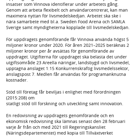
insatser som Vinnova identifierar under arbetets gång.
Genom att arbeta flexibelt och användarcentrerat, kan man
maximera nyttan för livsmedelskedjan. Arbetet ska ske i
nära samarbete med bl.a. Sweden Food Arena och SAMLA
Sverige samt myndigheterna kopplade till livsmedelskedjan.
För uppdragets genomförande får Vinnova använda högst 5
miljoner kronor under 2020. För åren 2021–2025 beräknas 2
miljoner kronor per år avsättas för genomförande av
uppdraget. Utgifterna för uppdraget ska belasta det under
utgiftsområde 23 Areella näringar, landsbygd och livsmedel,
upptagna anslaget 1:15 Konkurrenskraftig livsmedelssektor,
anslagspost 7. Medlen får användas för programanknutna
kostnader.
Stöd till företag får beviljas i enlighet med förordningen
(2015:208) om
statligt stöd till forskning och utveckling samt innovation.
En redovisning av uppdragets genomförande och en
ekonomisk redovisning ska lämnas senast den 28 februari
varje år från och med 2021 till Regeringskansliet
(Näringsdepartementet) med kopia till Tillväxtverket