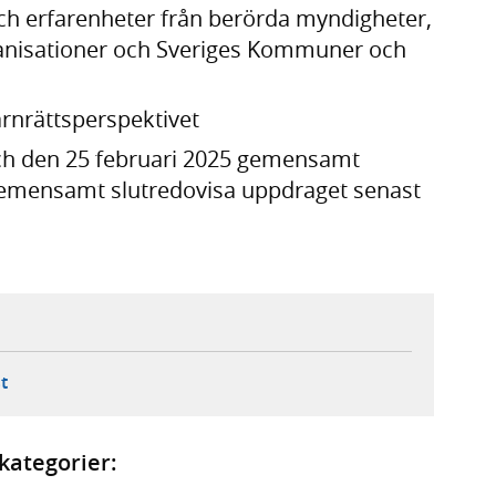
ch erfarenheter från berörda myndigheter,
anisationer och Sveriges Kommuner och
rnrättsperspektivet
och den 25 februari 2025 gemensamt
emensamt slutredovisa uppdraget senast
ebbplats,
ern webbplats,
 ny flik, extern webbplats,
- öppnar din e-postklient,
t
kategorier: