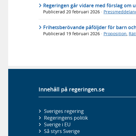
Regeringen går vidare med förslag om 
Publicerad
20 februari 2026
·
Pressmeddelan
Frihetsberövande påföljder för barn och
Publicerad
19 februari 2026
·
Proposition
,
Rät
Innehåll på regeringen.se
Sveriges regering
Regeringens politik
Sverige i EU
Så styrs Sverige