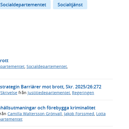
Socialdepartementet
Socialtjänst
rott
departementet
,
Socialdepartementet
,
trategin Barriärer mot brott, Skr. 2025/26:272
,
Skrivelse
från
Justitiedepartementet
,
Regeringen
hällsutmaningar och förebygga kriminalitet
rån
Camilla Waltersson Grönvall
,
Jakob Forssmed
,
Lotta
partementet