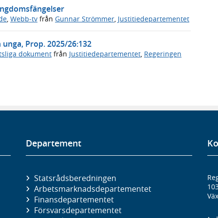
ungdomsfängelser
de
,
Webb-tv
från
Gunnar Strömmer
,
Justitiedepartementet
 unga, Prop. 2025/26:132
tsliga dokument
från
Justitiedepartementet
,
Regeringen
Departement
Ko
Statsrådsberedningen
Reg
10
Arbetsmarknads­departementet
Väx
Finans­departementet
Försvars­departementet