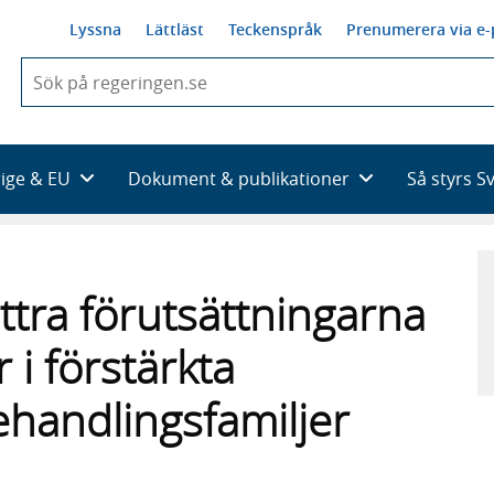
Lyssna
Lättläst
Teckenspråk
Prenumerera via e-
När
du
börjar
skriva
så
rige & EU
Dokument & publikationer
Så styrs S
framträder
en
lista
med
sökförslag
ttra förutsättningarna
r i förstärkta
handlingsfamiljer