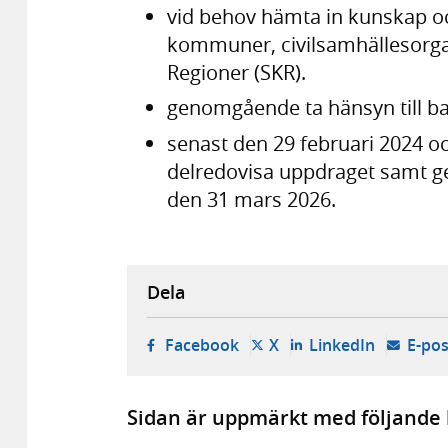
vid behov hämta in kunskap o
kommuner, civilsamhällesorg
Regioner (SKR).
genomgående ta hänsyn till ba
senast den 29 februari 2024 
delredovisa uppdraget samt g
den 31 mars 2026.
Dela
- öppnas i ny flik, extern w
- öppnas i ny flik, ext
- öppnas i
Facebook
X
LinkedIn
E-pos
Sidan är uppmärkt med följande 