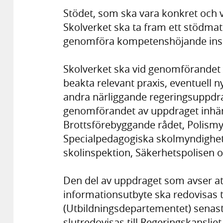
Stödet, som ska vara konkret och 
Skolverket ska ta fram ett stödmate
genomföra kompetenshöjande insa
Skolverket ska vid genomförandet 
beakta relevant praxis, eventuell n
andra närliggande regeringsuppdra
genomförandet av uppdraget inhäm
Brottsförebyggande rådet, Polismy
Specialpedagogiska skolmyndigheten
skolinspektion, Säkerhetspolisen o
Den del av uppdraget som avser at
informationsutbyte ska redovisas t
(Utbildningsdepartementet) senast 
slutredovisas till Regeringskansli