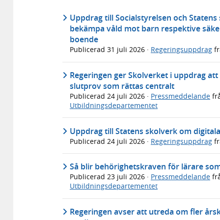
Uppdrag till Socialstyrelsen och Statens
bekämpa våld mot barn respektive säker
boende
Publicerad
31 juli 2026
·
Regeringsuppdrag
f
Regeringen ger Skolverket i uppdrag att u
slutprov som rättas centralt
Publicerad
24 juli 2026
·
Pressmeddelande
fr
Utbildningsdepartementet
Uppdrag till Statens skolverk om digital
Publicerad
24 juli 2026
·
Regeringsuppdrag
f
Så blir behörighetskraven för lärare so
Publicerad
23 juli 2026
·
Pressmeddelande
fr
Utbildningsdepartementet
Regeringen avser att utreda om fler årsku