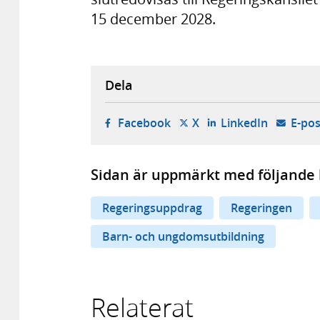
15 december 2028.
Dela
- öppnas i ny flik, extern w
- öppnas i ny flik, ext
- öppnas i
Facebook
X
LinkedIn
E-pos
Sidan är uppmärkt med följande 
Regeringsuppdrag
Regeringen
Barn- och ungdomsutbildning
Relaterat