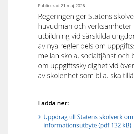
Publicerad
21 maj 2026
Regeringen ger Statens skolverk
huvudmän och verksamheter i
utbildning vid särskilda ungd
av nya regler dels om uppgift
mellan skola, socialtjänst oc
om uppgiftsskyldighet vid öve
av skolenhet som bl.a. ska till
Ladda ner:
Uppdrag till Statens skolverk om
informationsutbyte (pdf 132 kB)