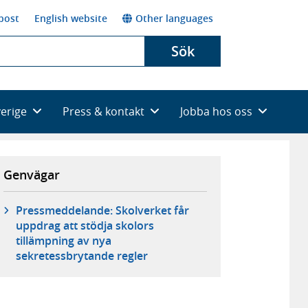
post
English website
Other languages
Sök
verige
Press & kontakt
Jobba hos oss
Genvägar
Pressmeddelande: Skolverket får
uppdrag att stödja skolors
tillämpning av nya
sekretessbrytande regler