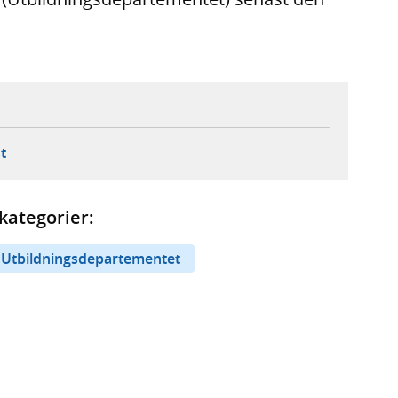
ebbplats,
ern webbplats,
 ny flik, extern webbplats,
- öppnar din e-postklient,
t
kategorier:
Utbildningsdepartementet