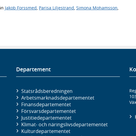
ån
Jakob Forssmed
,
Parisa Liljestrand
,
Simona Mohamsson
,
Departement
Ko
Statsrådsberedningen
Reg
10
Arbetsmarknads­departementet
Väx
Finans­departementet
Försvars­departementet
Justitie­departementet
Klimat- och näringslivs­departementet
Kultur­departementet