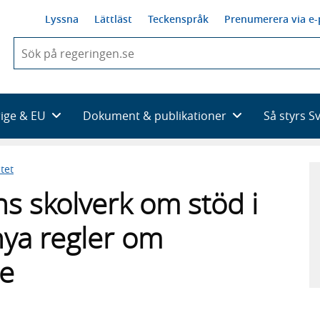
Lyssna
Lättläst
Teckenspråk
Prenumerera via e-
När
du
börjar
skriva
så
rige & EU
Dokument & publikationer
Så styrs S
framträder
en
lista
tet
med
sökförslag
ns skolverk om stöd i
nya regler om
te