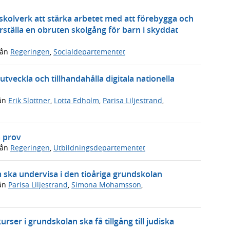
 skolverk att stärka arbetet med att förebygga och
ställa en obruten skolgång för barn i skyddat
rån
Regeringen
,
Socialdepartementet
tveckla och tillhandahålla digitala nationella
ån
Erik Slottner
,
Lotta Edholm
,
Parisa Liljestrand
,
a prov
rån
Regeringen
,
Utbildningsdepartementet
m ska undervisa i den tioåriga grundskolan
ån
Parisa Liljestrand
,
Simona Mohamsson
,
rser i grundskolan ska få tillgång till judiska