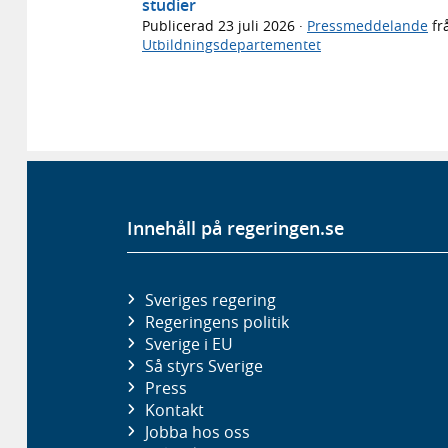
studier
Publicerad
23 juli 2026
·
Pressmeddelande
fr
Utbildningsdepartementet
Innehåll på regeringen.se
Sveriges regering
Regeringens politik
Sverige i EU
Så styrs Sverige
Press
Kontakt
Jobba hos oss