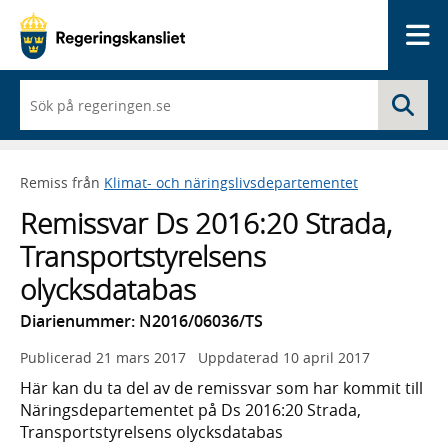
Me
När
Sö
du
börjar
skriva
så
Remiss från
Klimat- och näringslivsdepartementet
framträder
en
Remissvar Ds 2016:20 Strada,
lista
med
Transportstyrelsens
sökförslag
olycksdatabas
Diarienummer: N2016/06036/TS
Publicerad
21 mars 2017
Uppdaterad
10 april 2017
Här kan du ta del av de remissvar som har kommit till
Näringsdepartementet på Ds 2016:20 Strada,
Transportstyrelsens olycksdatabas