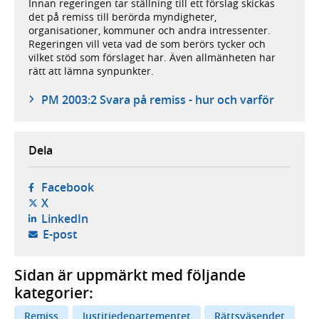
Innan regeringen tar ställning till ett förslag skickas
det på remiss till berörda myndigheter,
organisationer, kommuner och andra intressenter.
Regeringen vill veta vad de som berörs tycker och
vilket stöd som förslaget har. Även allmänheten har
rätt att lämna synpunkter.
PM 2003:2 Svara på remiss - hur och varför
Dela
- öppnas i ny flik, extern webbplats,
Facebook
- öppnas i ny flik, extern webbplats,
X
- öppnas i ny flik, extern webbplats,
LinkedIn
- öppnar din e-postklient,
E-post
Sidan är uppmärkt med följande
kategorier:
Remiss
Justitiedepartementet
Rättsväsendet