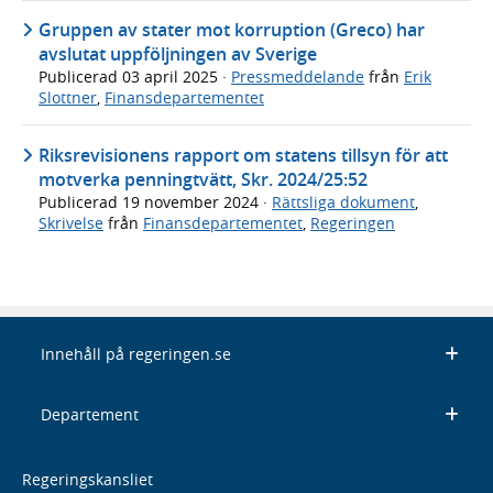
Gruppen av stater mot korruption (Greco) har
avslutat uppföljningen av Sverige
Publicerad
03 april 2025
·
Pressmeddelande
från
Erik
Slottner
,
Finansdepartementet
Riksrevisionens rapport om statens tillsyn för att
motverka penningtvätt, Skr. 2024/25:52
Publicerad
19 november 2024
·
Rättsliga dokument
,
Skrivelse
från
Finansdepartementet
,
Regeringen
Innehåll på regeringen.se
Departement
Regeringskansliet