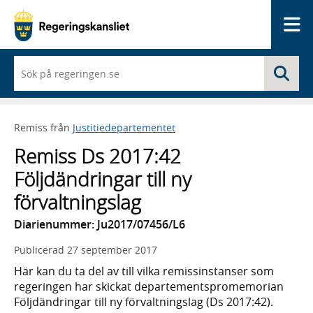
Me
När
Sö
du
börjar
skriva
så
Remiss från
Justitiedepartementet
framträder
en
Remiss Ds 2017:42
lista
med
Följdändringar till ny
sökförslag
förvaltningslag
Diarienummer: Ju2017/07456/L6
Publicerad
27 september 2017
Här kan du ta del av till vilka remissinstanser som
regeringen har skickat departementspromemorian
Följdändringar till ny förvaltningslag (Ds 2017:42).