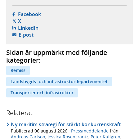
- öppnas i ny flik, extern webbplats,
Facebook
- öppnas i ny flik, extern webbplats,
X
- öppnas i ny flik, extern webbplats,
LinkedIn
- öppnar din e-postklient,
E-post
Sidan är uppmärkt med följande
kategorier:
Remiss
Landsbygds- och infrastrukturdepartementet
Transporter och infrastruktur
Relaterat
Ny maritim strategi för stärkt konkurrenskraft
Publicerad
06 augusti 2026
·
Pressmeddelande
från
Andreas Carlson
,
Jessica Rosencrantz
,
Peter Kullgren
,