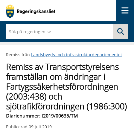
Me
När
Sö
du
börjar
skriva
så
Remiss från
Landsbygds- och infrastrukturdepartementet
framträder
en
Remiss av Transportstyrelsens
lista
med
framställan om ändringar i
sökförslag
Fartygssäkerhetsförordningen
(2003:438) och
sjötrafikförordningen (1986:300)
Diarienummer: I2019/00635/TM
Publicerad
09 juli 2019