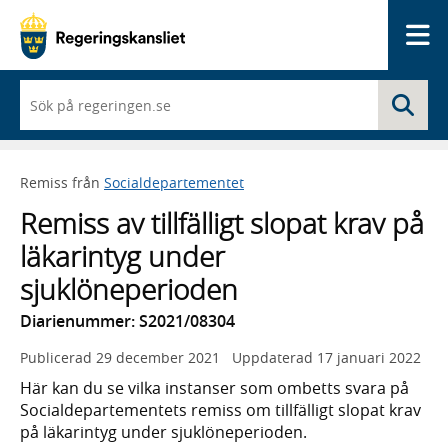
Me
När
Sö
du
börjar
skriva
så
Remiss från
Socialdepartementet
framträder
en
Remiss av tillfälligt slopat krav på
lista
med
läkarintyg under
sökförslag
sjuklöneperioden
Diarienummer: S2021/08304
Publicerad
29 december 2021
Uppdaterad
17 januari 2022
Här kan du se vilka instanser som ombetts svara på
Socialdepartementets remiss om tillfälligt slopat krav
på läkarintyg under sjuklöneperioden.