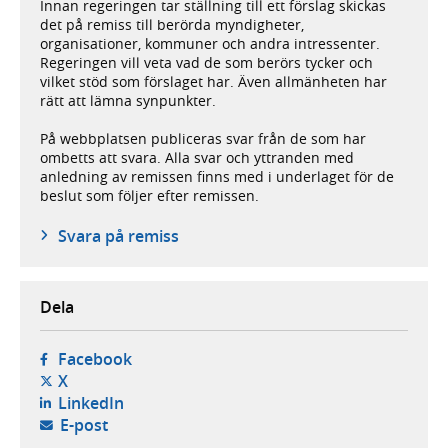
Innan regeringen tar ställning till ett förslag skickas
det på remiss till berörda myndigheter,
organisationer, kommuner och andra intressenter.
Regeringen vill veta vad de som berörs tycker och
vilket stöd som förslaget har. Även allmänheten har
rätt att lämna synpunkter.
På webbplatsen publiceras svar från de som har
ombetts att svara. Alla svar och yttranden med
anledning av remissen finns med i underlaget för de
beslut som följer efter remissen.
Svara på remiss
Dela
- öppnas i ny flik, extern webbplats,
Facebook
- öppnas i ny flik, extern webbplats,
X
- öppnas i ny flik, extern webbplats,
LinkedIn
- öppnar din e-postklient,
E-post