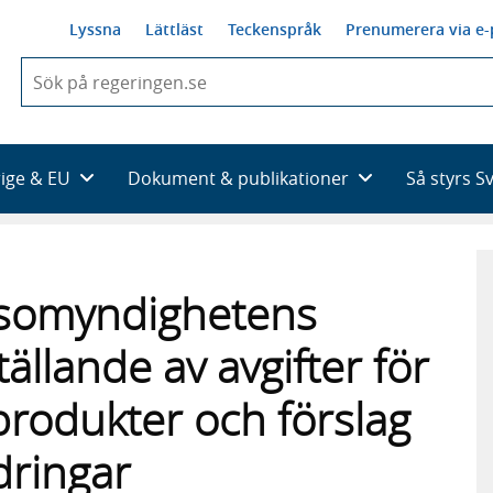
Lyssna
Lättläst
Teckenspråk
Prenumerera via e-
När
du
börjar
skriva
så
rige & EU
Dokument & publikationer
Så styrs S
framträder
en
lista
med
sökförslag
lsomyndighetens
tällande av avgifter för
produkter och förslag
dringar