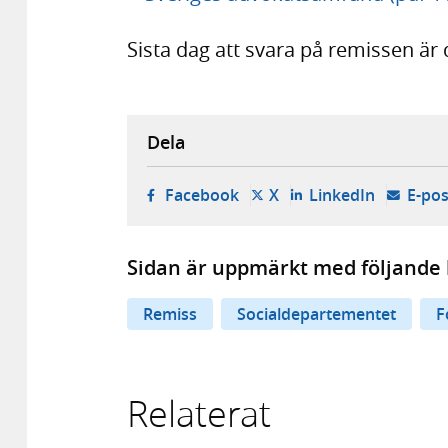
Sista dag att svara på remissen är
Dela
- öppnas i ny flik, extern w
- öppnas i ny flik, ext
- öppnas i
Facebook
X
LinkedIn
E-pos
Sidan är uppmärkt med följande 
Remiss
Socialdepartementet
F
Relaterat