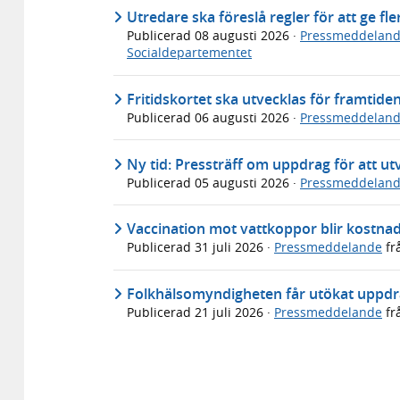
Utredare ska föreslå regler för att ge fl
Publicerad
08 augusti 2026
·
Pressmeddelan
Socialdepartementet
Fritidskortet ska utvecklas för framtide
Publicerad
06 augusti 2026
·
Pressmeddelan
Ny tid: Pressträff om uppdrag för att utv
Publicerad
05 augusti 2026
·
Pressmeddelan
Vaccination mot vattkoppor blir kostnads
Publicerad
31 juli 2026
·
Pressmeddelande
fr
Folkhälsomyndigheten får utökat uppdra
Publicerad
21 juli 2026
·
Pressmeddelande
fr