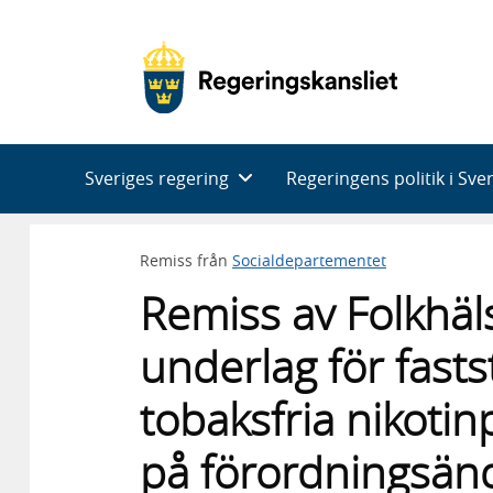
Huvudnavigering
Sveriges regering
Regeringens politik i Sve
Remiss från
Socialdepartementet
Remiss av Folkhä
underlag för fasts
tobaksfria nikotin
på förordningsän