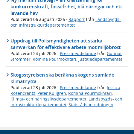
Ny maritim strategi – en kraftsamling för
konkurrenskraft, fossilfrihet, blå näringar och ett
levande hav
Publicerad
06 augusti 2026
·
Rapport
från
Landsbygds-
och infrastrukturdepartementet
Uppdrag till Polismyndigheten att stärka
samverkan för effektivare arbete mot miljöbrott
Publicerad
24 juli 2026
·
Pressmeddelande
från
Gunnar
Strömmer
,
Romina Pourmokhtari
,
Justitiedepartementet
Skogsstyrelsen ska beräkna skogens samlade
klimatnytta
Publicerad
23 juli 2026
·
Pressmeddelande
från
Jessica
Rosencrantz
,
Peter Kullgren
,
Romina Pourmokhtari
,
Klimat- och näringslivsdepartementet
,
Landsbygds- och
infrastrukturdepartementet
,
Statsrådsberedningen