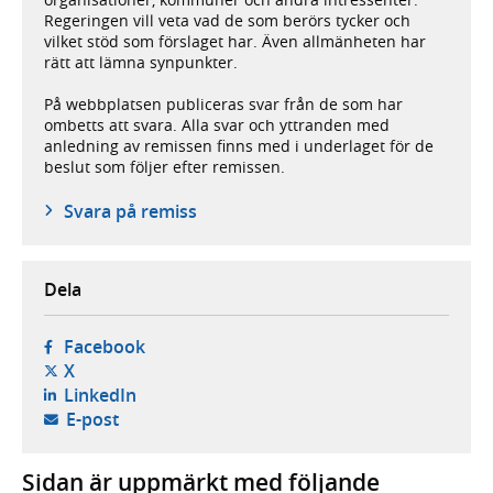
Regeringen vill veta vad de som berörs tycker och
vilket stöd som förslaget har. Även allmänheten har
rätt att lämna synpunkter.
På webbplatsen publiceras svar från de som har
ombetts att svara. Alla svar och yttranden med
anledning av remissen finns med i underlaget för de
beslut som följer efter remissen.
Svara på remiss
Dela
- öppnas i ny flik, extern webbplats,
Facebook
- öppnas i ny flik, extern webbplats,
X
- öppnas i ny flik, extern webbplats,
LinkedIn
- öppnar din e-postklient,
E-post
Sidan är uppmärkt med följande