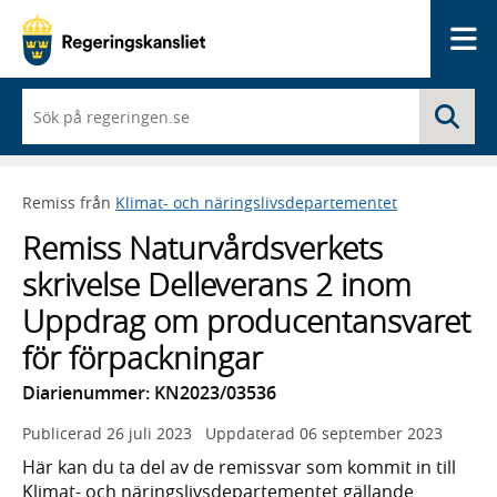
Me
När
Sö
du
börjar
skriva
så
Remiss från
Klimat- och näringslivsdepartementet
framträder
en
Remiss Naturvårdsverkets
lista
med
skrivelse Delleverans 2 inom
sökförslag
Uppdrag om producentansvaret
för förpackningar
Diarienummer: KN2023/03536
Publicerad
26 juli 2023
Uppdaterad
06 september 2023
Här kan du ta del av de remissvar som kommit in till
Klimat- och näringslivsdepartementet gällande