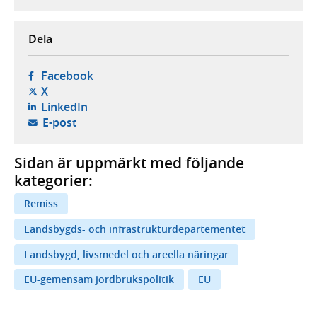
Dela
- öppnas i ny flik, extern webbplats,
Facebook
- öppnas i ny flik, extern webbplats,
X
- öppnas i ny flik, extern webbplats,
LinkedIn
- öppnar din e-postklient,
E-post
Sidan är uppmärkt med följande
kategorier:
Remiss
Landsbygds- och infrastrukturdepartementet
Landsbygd, livsmedel och areella näringar
EU-gemensam jordbrukspolitik
EU