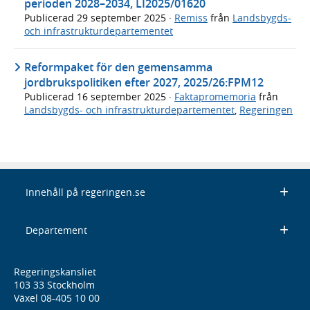
perioden 2028–2034, LI2025/01620
Publicerad
29 september 2025
·
Remiss
från
Landsbygds-
och infrastrukturdepartementet
Reformpaket för den gemensamma
jordbrukspolitiken efter 2027, 2025/26:FPM12
Publicerad
16 september 2025
·
Faktapromemoria
från
Landsbygds- och infrastrukturdepartementet
,
Regeringen
Innehåll på regeringen.se
Departement
Regeringskansliet
103 33 Stockholm
Växel 08-405 10 00