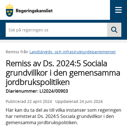
Me
När
Sö
du
börjar
skriva
så
Remiss från
Landsbygds- och infrastrukturdepartementet
framträder
en
Remiss av Ds. 2024:5 Sociala
lista
med
grundvillkor i den gemensamma
sökförslag
jordbrukspolitiken
Diarienummer: LI2024/00903
Publicerad
22 april 2024
Uppdaterad
24 juni 2024
Här kan du ta del av till vilka instanser som regeringen
har remitterat Ds. 2024:5 Sociala grundvillkor i den
gemensamma jordbrukspolitiken.