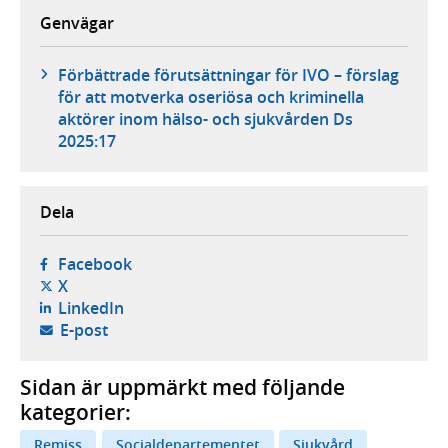
Genvägar
Förbättrade förutsättningar för IVO – förslag
för att motverka oseriösa och kriminella
aktörer inom hälso- och sjukvården Ds
2025:17
Dela
- öppnas i ny flik, extern webbplats,
Facebook
- öppnas i ny flik, extern webbplats,
X
- öppnas i ny flik, extern webbplats,
LinkedIn
- öppnar din e-postklient,
E-post
Sidan är uppmärkt med följande
kategorier:
Remiss
Socialdepartementet
Sjukvård