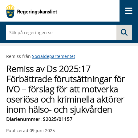
Me
När
Sö
du
börjar
skriva
så
Remiss från
Socialdepartementet
framträder
en
Remiss av Ds 2025:17
lista
med
Förbättrade förutsättningar för
sökförslag
IVO – förslag för att motverka
oseriösa och kriminella aktörer
inom hälso- och sjukvården
Diarienummer: S2025/01157
Publicerad
09 juni 2025