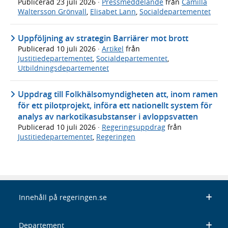
Publicerad
23 juli 2026
·
Pressmeddelande
från
Camilla
Waltersson Grönvall
,
Elisabet Lann
,
Socialdepartementet
Uppföljning av strategin Barriärer mot brott
Publicerad
10 juli 2026
·
Artikel
från
Justitiedepartementet
,
Socialdepartementet
,
Utbildningsdepartementet
Uppdrag till Folkhälsomyndigheten att, inom ramen
för ett pilotprojekt, införa ett nationellt system för
analys av narkotikasubstanser i avloppsvatten
Publicerad
10 juli 2026
·
Regeringsuppdrag
från
Justitiedepartementet
,
Regeringen
Innehåll på regeringen.se
Departement