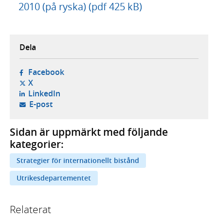
2010 (på ryska) (pdf 425 kB)
Dela
- öppnas i ny flik, extern webbplats,
Facebook
- öppnas i ny flik, extern webbplats,
X
- öppnas i ny flik, extern webbplats,
LinkedIn
- öppnar din e-postklient,
E-post
Sidan är uppmärkt med följande
kategorier:
Strategier för internationellt bistånd
Utrikesdepartementet
Relaterat