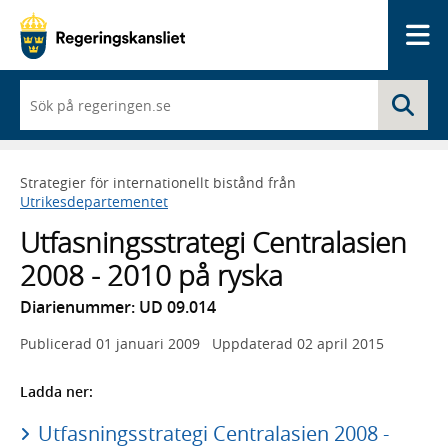
Me
När
Sö
du
börjar
skriva
så
Strategier för internationellt bistånd från
framträder
Utrikesdepartementet
en
lista
Utfasningsstrategi Centralasien
med
sökförslag
2008 - 2010 på ryska
Diarienummer: UD 09.014
Publicerad
01 januari 2009
Uppdaterad
02 april 2015
Ladda ner:
Utfasningsstrategi Centralasien 2008 -