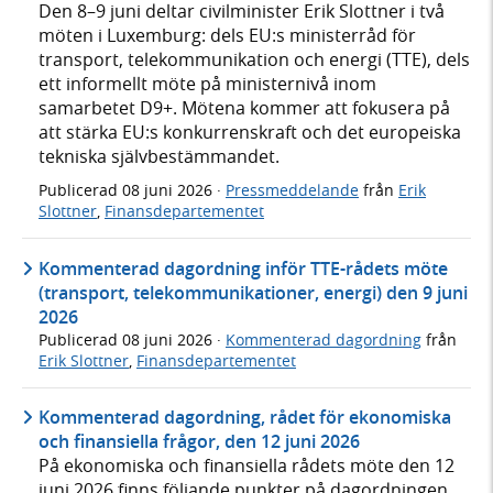
Den 8–9 juni deltar civilminister Erik Slottner i två
möten i Luxemburg: dels EU:s ministerråd för
transport, telekommunikation och energi (TTE), dels
ett informellt möte på ministernivå inom
samarbetet D9+. Mötena kommer att fokusera på
att stärka EU:s konkurrenskraft och det europeiska
tekniska självbestämmandet.
Publicerad
08 juni 2026
·
Pressmeddelande
från
Erik
Slottner
,
Finansdepartementet
Kommenterad dagordning inför TTE-rådets möte
(transport, telekommunikationer, energi) den 9 juni
2026
Publicerad
08 juni 2026
·
Kommenterad dagordning
från
Erik Slottner
,
Finansdepartementet
Kommenterad dagordning, rådet för ekonomiska
och finansiella frågor, den 12 juni 2026
På ekonomiska och finansiella rådets möte den 12
juni 2026 finns följande punkter på dagordningen.