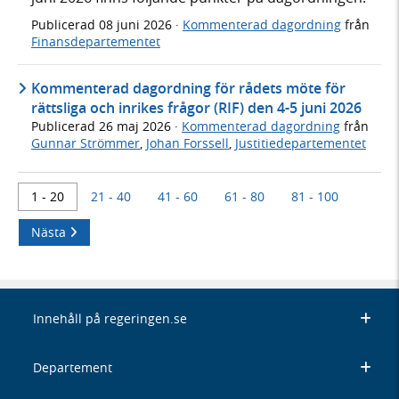
Publicerad
08 juni 2026
·
Kommenterad dagordning
från
Finansdepartementet
Kommenterad dagordning för rådets möte för
rättsliga och inrikes frågor (RIF) den 4-5 juni 2026
Publicerad
26 maj 2026
·
Kommenterad dagordning
från
Gunnar Strömmer
,
Johan Forssell
,
Justitiedepartementet
1 - 20
21 - 40
41 - 60
61 - 80
81 - 100
Nästa
Innehåll på regeringen.se
Departement