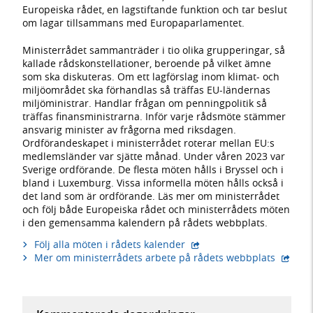
Europeiska rådet, en lagstiftande funktion och tar beslut
om lagar tillsammans med Europaparlamentet.
Ministerrådet sammanträder i tio olika grupperingar, så
kallade rådskonstellationer, beroende på vilket ämne
som ska diskuteras. Om ett lagförslag inom klimat- och
miljöområdet ska förhandlas så träffas EU-ländernas
miljöministrar. Handlar frågan om penningpolitik så
träffas finansministrarna. Inför varje rådsmöte stämmer
ansvarig minister av frågorna med riksdagen.
Ordförandeskapet i ministerrådet roterar mellan EU:s
medlemsländer var sjätte månad. Under våren 2023 var
Sverige ordförande. De flesta möten hålls i Bryssel och i
bland i Luxemburg. Vissa informella möten hålls också i
det land som är ordförande. Läs mer om ministerrådet
och följ både Europeiska rådet och ministerrådets möten
i den gemensamma kalendern på rådets webbplats.
- extern webbplats,
Följ alla möten i rådets kalender
- exter
Mer om ministerrådets arbete på rådets webbplats