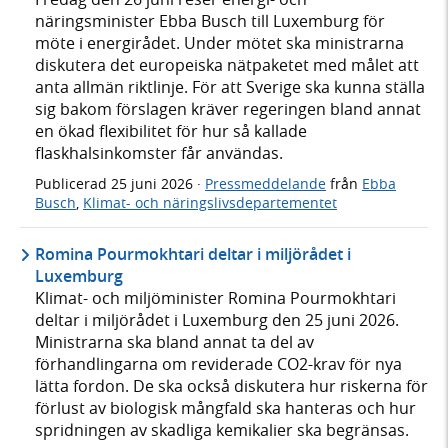
näringsminister Ebba Busch till Luxemburg för
möte i energirådet. Under mötet ska ministrarna
diskutera det europeiska nätpaketet med målet att
anta allmän riktlinje. För att Sverige ska kunna ställa
sig bakom förslagen kräver regeringen bland annat
en ökad flexibilitet för hur så kallade
flaskhalsinkomster får användas.
Publicerad
25 juni 2026
·
Pressmeddelande
från
Ebba
Busch
,
Klimat- och näringslivsdepartementet
Romina Pourmokhtari deltar i miljörådet i
Luxemburg
Klimat- och miljöminister Romina Pourmokhtari
deltar i miljörådet i Luxemburg den 25 juni 2026.
Ministrarna ska bland annat ta del av
förhandlingarna om reviderade CO2-krav för nya
lätta fordon. De ska också diskutera hur riskerna för
förlust av biologisk mångfald ska hanteras och hur
spridningen av skadliga kemikalier ska begränsas.