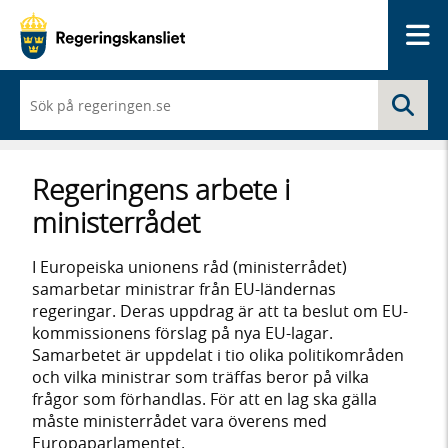
Me
När
Sö
du
börjar
skriva
så
Regeringens arbete i
framträder
en
ministerrådet
lista
med
sökförslag
I Europeiska unionens råd (ministerrådet)
samarbetar ministrar från EU-ländernas
regeringar. Deras uppdrag är att ta beslut om EU-
kommissionens förslag på nya EU-lagar.
Samarbetet är uppdelat i tio olika politikområden
och vilka ministrar som träffas beror på vilka
frågor som förhandlas. För att en lag ska gälla
måste ministerrådet vara överens med
Europaparlamentet.