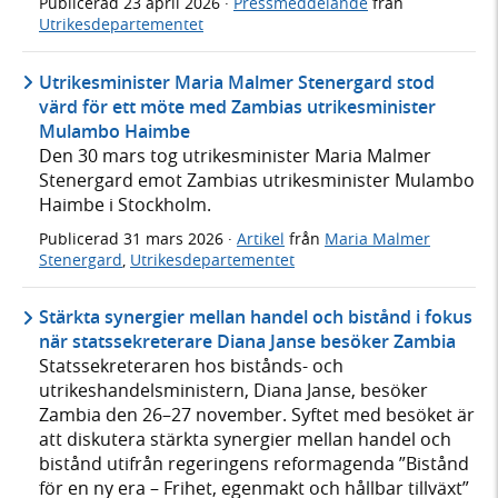
Publicerad
23 april 2026
·
Pressmeddelande
från
Utrikesdepartementet
Utrikesminister Maria Malmer Stenergard stod
värd för ett möte med Zambias utrikesminister
Mulambo Haimbe
Den 30 mars tog utrikesminister Maria Malmer
Stenergard emot Zambias utrikesminister Mulambo
Haimbe i Stockholm.
Publicerad
31 mars 2026
·
Artikel
från
Maria Malmer
Stenergard
,
Utrikesdepartementet
Stärkta synergier mellan handel och bistånd i fokus
när statssekreterare Diana Janse besöker Zambia
Statssekreteraren hos bistånds- och
utrikeshandelsministern, Diana Janse, besöker
Zambia den 26–27 november. Syftet med besöket är
att diskutera stärkta synergier mellan handel och
bistånd utifrån regeringens reformagenda ”Bistånd
för en ny era – Frihet, egenmakt och hållbar tillväxt”