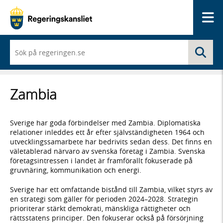
Me
När
Sö
du
börjar
skriva
så
Zambia
framträder
en
lista
med
Sverige har goda förbindelser med Zambia. Diplomatiska
sökförslag
relationer inleddes ett år efter självständigheten 1964 och
utvecklingssamarbete har bedrivits sedan dess. Det finns en
väletablerad närvaro av svenska företag i Zambia. Svenska
företagsintressen i landet är framförallt fokuserade på
gruvnäring, kommunikation och energi.
Sverige har ett omfattande bistånd till Zambia, vilket styrs av
en strategi som gäller för perioden 2024–2028. Strategin
prioriterar stärkt demokrati, mänskliga rättigheter och
rättsstatens principer. Den fokuserar också på försörjning