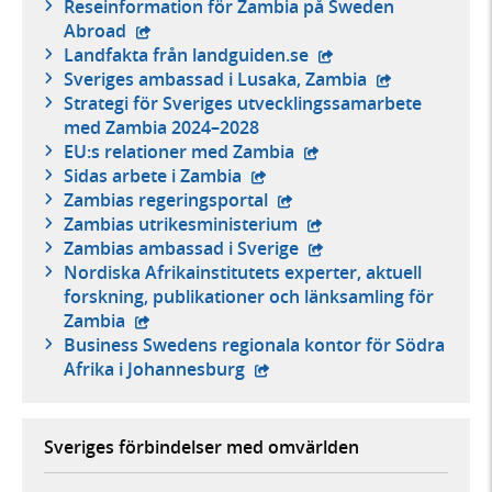
Reseinformation för Zambia på Sweden
- extern webbplats,
Abroad
- extern webbplats,
Landfakta från landguiden.se
- extern webbp
Sveriges ambassad i Lusaka, Zambia
Strategi för Sveriges utvecklingssamarbete
med Zambia 2024–2028
- extern webbplats,
EU:s relationer med Zambia
- extern webbplats,
Sidas arbete i Zambia
- extern webbplats,
Zambias regeringsportal
- extern webbplats,
Zambias utrikesministerium
- extern webbplats,
Zambias ambassad i Sverige
Nordiska Afrikainstitutets experter, aktuell
forskning, publikationer och länksamling för
- extern webbplats,
Zambia
Business Swedens regionala kontor för Södra
- extern webbplats,
Afrika i Johannesburg
Sveriges förbindelser med omvärlden