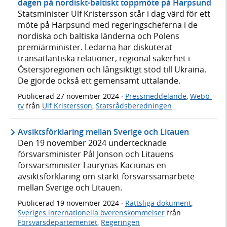
dagen på nordiskt-baltiskt toppmöte på Harpsund
Statsminister Ulf Kristersson står i dag värd för ett
möte på Harpsund med regeringscheferna i de
nordiska och baltiska länderna och Polens
premiärminister. Ledarna har diskuterat
transatlantiska relationer, regional säkerhet i
Östersjöregionen och långsiktigt stöd till Ukraina.
De gjorde också ett gemensamt uttalande.
Publicerad
27 november 2024
·
Pressmeddelande
,
Webb-
tv
från
Ulf Kristersson
,
Statsrådsberedningen
Avsiktsförklaring mellan Sverige och Litauen
Den 19 november 2024 undertecknade
försvarsminister Pål Jonson och Litauens
försvarsminister Laurynas Kaciunas en
avsiktsförklaring om stärkt försvarssamarbete
mellan Sverige och Litauen.
Publicerad
19 november 2024
·
Rättsliga dokument
,
Sveriges internationella överenskommelser
från
Försvarsdepartementet
,
Regeringen