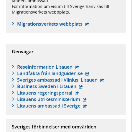
landets ambassad.
För information om visum till Sverige hänvisas till
Migrationsverkets webbplats.
- öppnas i ny flik, ex
Migrationsverkets webbplats
Genvägar
- extern webbplats,
Reseinformation Litauen
- extern webbplats,
Landfakta från landguiden.se
- extern webbp
Sveriges ambassad i Vilnius, Litauen
- extern webbplats,
Business Sweden i Litauen
- extern webbplats,
Litauens regeringsportal
- extern webbplats,
Litauens utrikesministerium
- extern webbplats,
Litauens ambassad i Sverige
Sveriges förbindelser med omvärlden