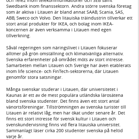
och Tele2 inom telekommunikationer och SEB samt
Swedbank inom finanssektorn. Andra större svenska företag
som är aktiva i Litauen är bland annat SAAB, Scania, SAS,
ABB, Sweco och Volvo. Den litauiska träindustrin tillverkar ett
stort antal produkter för IKEA, och bolag inom IKEA-
koncernen är även verksamma i Litauen med egen
tillverkning.
Såväl regeringen som näringslivet i Litauen fokuserar
alltmer på grön omställning och klimatvänliga alternativ.
Svenska erfarenheter på området möts av stort intresse.
Samarbeten mellan Litauen och Sverige har även etablerats
inom life science- och FinTech-sektorerna, där Litauen
genomför stora satsningar.
Många svenskar studerar i Litauen, där universitetet i
Kaunas är ett av de mest populära utländska lärosätena
bland svenska studenter. Det finns även ett stort antal
vänortsföreningar. Tillströmningen av svenska turister till
Litauen är relativt låg, men har ökat under senare år. Det
finns ett stort intresse för svensk kultur i Litauen och
svenskundervisning finns vid flera litauiska universitet.
Sammanlagt läser cirka 200 studenter svenska på heltid
varje år.