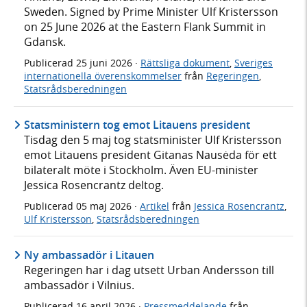
Sweden. Signed by Prime Minister Ulf Kristersson
on 25 June 2026 at the Eastern Flank Summit in
Gdansk.
Publicerad
25 juni 2026
·
Rättsliga dokument
,
Sveriges
internationella överenskommelser
från
Regeringen
,
Statsrådsberedningen
Statsministern tog emot Litauens president
Tisdag den 5 maj tog statsminister Ulf Kristersson
emot Litauens president Gitanas Nausėda för ett
bilateralt möte i Stockholm. Även EU-minister
Jessica Rosencrantz deltog.
Publicerad
05 maj 2026
·
Artikel
från
Jessica Rosencrantz
,
Ulf Kristersson
,
Statsrådsberedningen
Ny ambassadör i Litauen
Regeringen har i dag utsett Urban Andersson till
ambassadör i Vilnius.
Publicerad
16 april 2026
·
Pressmeddelande
från