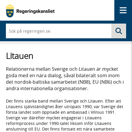
Me
När
Sö
du
börjar
skriva
så
Litauen
framträder
en
lista
Relationerna mellan Sverige och Litauen är mycket
med
goda med en nära dialog, såväl bilateralt som inom
sökförslag
det nordisk-baltiska samarbetet (NB8), EU (NB6) och i
andra internationella organisationer.
Det finns starka band mellan Sverige och Litauen. Efter att
Litauens självständighet åter utropats 1990, var Sverige det
första landet som öppnade en ambassad i Vilnius 1991.
Sverige var därefter mycket engagerat i Litauens
reformprocess under 1990-talet liksom inför Litauens
anslutning till EU. Det finns fortsatt ett nära samarbete