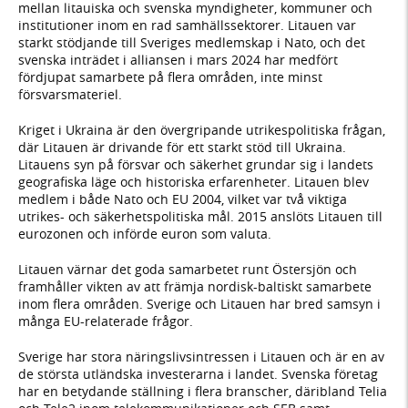
mellan litauiska och svenska myndigheter, kommuner och
institutioner inom en rad samhällssektorer. Litauen var
starkt stödjande till Sveriges medlemskap i Nato, och det
svenska inträdet i alliansen i mars 2024 har medfört
fördjupat samarbete på flera områden, inte minst
försvarsmateriel.
Kriget i Ukraina är den övergripande utrikespolitiska frågan,
där Litauen är drivande för ett starkt stöd till Ukraina.
Litauens syn på försvar och säkerhet grundar sig i landets
geografiska läge och historiska erfarenheter. Litauen blev
medlem i både Nato och EU 2004, vilket var två viktiga
utrikes- och säkerhetspolitiska mål. 2015 anslöts Litauen till
eurozonen och införde euron som valuta.
Litauen värnar det goda samarbetet runt Östersjön och
framhåller vikten av att främja nordisk-baltiskt samarbete
inom flera områden. Sverige och Litauen har bred samsyn i
många EU-relaterade frågor.
Sverige har stora näringslivsintressen i Litauen och är en av
de största utländska investerarna i landet. Svenska företag
har en betydande ställning i flera branscher, däribland Telia