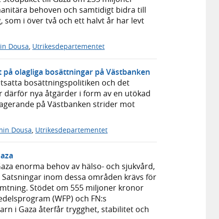
anitära behoven och samtidigt bidra till
 som i över två och ett halvt år har levt
in Dousa
,
Utrikesdepartementet
t på olagliga bosättningar på Västbanken
tsatta bosättningspolitiken och det
 därför nya åtgärder i form av en utökad
ns agerande på Västbanken strider mot
min Dousa
,
Utrikesdepartementet
Gaza
i Gaza enorma behov av hälso- och sjukvård,
g. Satsningar inom dessa områden krävs för
mtning. Stödet om 555 miljoner kronor
smedelsprogram (WFP) och FN:s
rn i Gaza återfår trygghet, stabilitet och