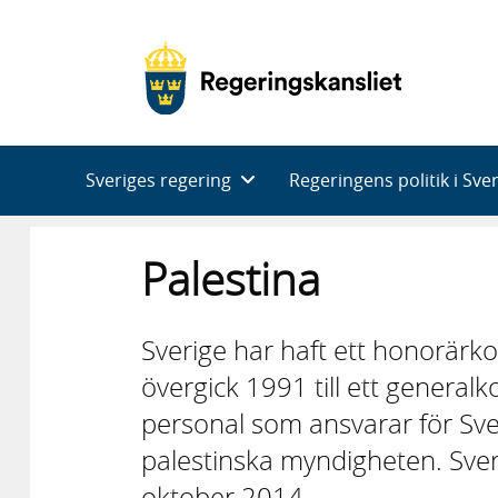
Huvudnavigering
Sveriges regering
Regeringens politik i Sve
Palestina
Sverige har haft ett honorärk
övergick 1991 till ett genera
personal som ansvarar för Sve
palestinska myndigheten. Sver
oktober 2014.