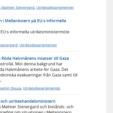
a Malmer Stenergard
,
Utrikesdepartementet
 i Mellanöstern på EU:s informella
 EU:s informella utrikesministermöte
Stenergard
,
Utrikesdepartementet
ka Röda Halvmånens insatser till Gaza
tastrofal. Mot denna bakgrund har
Röda Halvmånens arbete för Gaza. Det
medicinska evakueringar från Gaza samt till
.
jamin Dousa
,
Utrikesdepartementet
- och utrikeshandelsministern
ia Malmer Stenergard och bistånds- och
iefing om situationen i Mellanöstern.