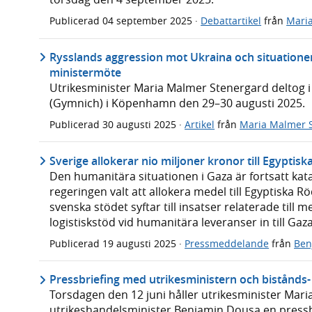
Publicerad
04 september 2025
·
Debattartikel
från
Mari
Rysslands aggression mot Ukraina och situationen
ministermöte
Utrikesminister Maria Malmer Stenergard deltog i
(Gymnich) i Köpenhamn den 29–30 augusti 2025.
Publicerad
30 augusti 2025
·
Artikel
från
Maria Malmer 
Sverige allokerar nio miljoner kronor till Egyptis
Den humanitära situationen i Gaza är fortsatt ka
regeringen valt att allokera medel till Egyptiska 
svenska stödet syftar till insatser relaterade till 
logistiskstöd vid humanitära leveranser in till Gaza
Publicerad
19 augusti 2025
·
Pressmeddelande
från
Ben
Pressbriefing med utrikesministern och bistånds
Torsdagen den 12 juni håller utrikesminister Mar
utrikeshandelsminister Benjamin Dousa en pressbr