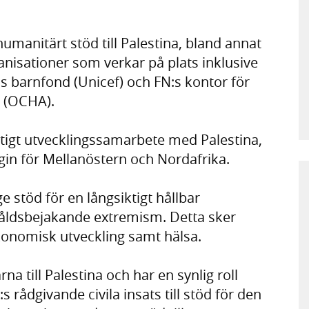
umanitärt stöd till Palestina, bland annat
anisationer som verkar på plats inklusive
s barnfond (Unicef) och FN:s kontor för
d (OCHA).
ktigt utvecklingssamarbete med Palestina,
gin för Mellanöstern och Nordafrika.
ge stöd för en långsiktigt hållbar
våldsbejakande extremism. Detta sker
konomisk utveckling samt hälsa.
na till Palestina och har en synlig roll
dgivande civila insats till stöd för den