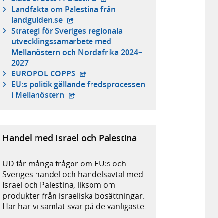
Landfakta om Palestina från
- extern webbplats,
landguiden.se
Strategi för Sveriges regionala
utvecklingssamarbete med
Mellanöstern och Nordafrika 2024–
2027
- extern webbplats,
EUROPOL COPPS
EU:s politik gällande fredsprocessen
- extern webbplats,
i Mellanöstern
Handel med Israel och Palestina
UD får många frågor om EU:s och
Sveriges handel och handelsavtal med
Israel och Palestina, liksom om
produkter från israeliska bosättningar.
Här har vi samlat svar på de vanligaste.