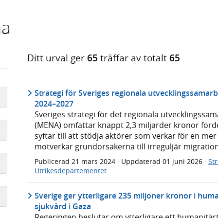
na
Ditt urval ger
65
träffar av totalt
65
Strategi för Sveriges regionala utvecklingssama
2024–2027
Sveriges strategi för det regionala utvecklingss
(MENA) omfattar knappt 2,3 miljarder kronor förde
syftar till att stödja aktörer som verkar för en me
motverkar grundorsakerna till irreguljär migration
Publicerad
21 mars 2024
· Uppdaterad
01 juni 2026
·
Str
Utrikesdepartementet
Sverige ger ytterligare 235 miljoner kronor i huma
sjukvård i Gaza
Regeringen beslutar om ytterligare ett humanitärt