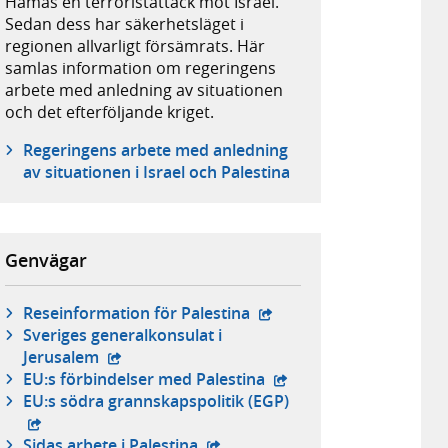
Hamas en terroristattack mot Israel.
Sedan dess har säkerhetsläget i
regionen allvarligt försämrats. Här
samlas information om regeringens
arbete med anledning av situationen
och det efterföljande kriget.
Regeringens arbete med anledning
av situationen i Israel och Palestina
Genvägar
- extern webbplats,
Reseinformation för Palestina
Sveriges generalkonsulat i
- extern webbplats,
Jerusalem
- extern webbplats,
EU:s förbindelser med Palestina
- extern webbplats,
EU:s södra grannskapspolitik (EGP)
- extern webbplats,
Sidas arbete i Palestina