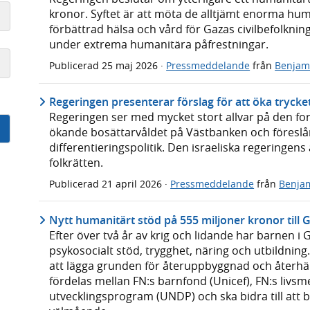
kronor. Syftet är att möta de alltjämt enorma hum
förbättrad hälsa och vård för Gazas civilbefolkning,
under extrema humanitära påfrestningar.
Publicerad
25 maj 2026
·
Pressmeddelande
från
Benjam
Regeringen presenterar förslag för att öka trycke
Regeringen ser med mycket stort allvar på den for
ökande bosättarvåldet på Västbanken och föreslår
differentieringspolitik. Den israeliska regeringe
folkrätten.
Publicerad
21 april 2026
·
Pressmeddelande
från
Benja
Nytt humanitärt stöd på 555 miljoner kronor till 
Efter över två år av krig och lidande har barnen 
psykosocialt stöd, trygghet, näring och utbildnin
att lägga grunden för återuppbyggnad och återhä
fördelas mellan FN:s barnfond (Unicef), FN:s liv
utvecklingsprogram (UNDP) och ska bidra till att ba