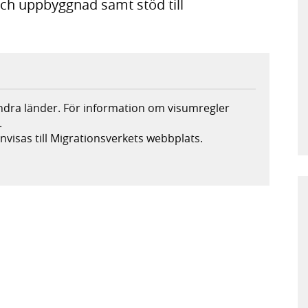
och uppbyggnad samt stöd till
andra länder. För information om visumregler
.
nvisas till Migrationsverkets webbplats.
s i ny flik, extern webbplats,