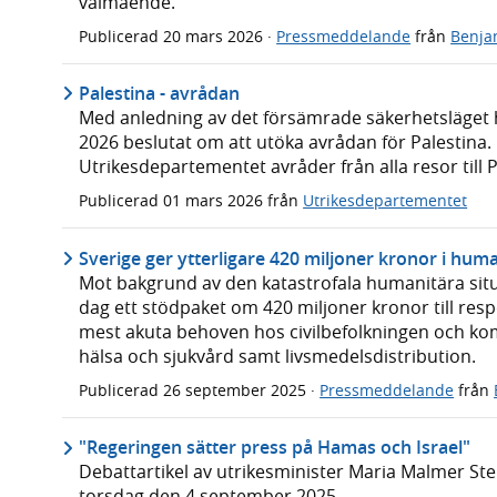
välmående.
Publicerad
20 mars 2026
·
Pressmeddelande
från
Benja
Palestina - avrådan
Med anledning av det försämrade säkerhetsläget
2026 beslutat om att utöka avrådan för Palestina. 
Utrikesdepartementet avråder från alla resor till Pa
Publicerad
01 mars 2026
från
Utrikesdepartementet
Sverige ger ytterligare 420 miljoner kronor i human
Mot bakgrund av den katastrofala humanitära situa
dag ett stödpaket om 420 miljoner kronor till resp
mest akuta behoven hos civilbefolkningen och kom
hälsa och sjukvård samt livsmedelsdistribution.
Publicerad
26 september 2025
·
Pressmeddelande
från
"Regeringen sätter press på Hamas och Israel"
Debattartikel av utrikesminister Maria Malmer Ste
torsdag den 4 september 2025.