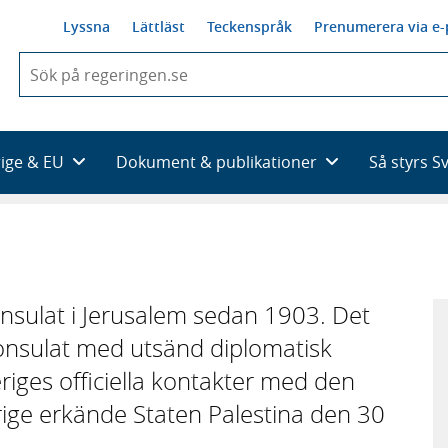
Lyssna
Lättläst
Teckenspråk
Prenumerera via e-
När
du
börjar
skriva
så
rige & EU
Dokument & publikationer
Så styrs S
framträder
en
lista
med
sökförslag
onsulat i Jerusalem sedan 1903. Det
lkonsulat med utsänd diplomatisk
riges officiella kontakter med den
ige erkände Staten Palestina den 30