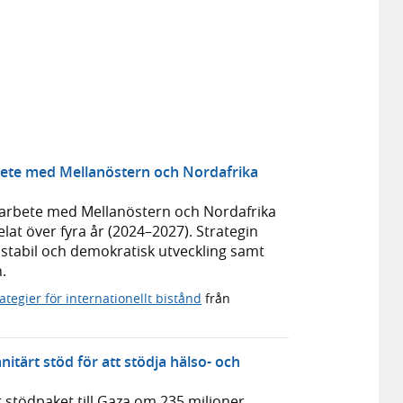
rbete med Mellanöstern och Nordafrika
amarbete med Mellanöstern och Nordafrika
lat över fyra år (2024–2027). Strategin
r stabil och demokratisk utveckling samt
.
ategier för internationellt bistånd
från
nitärt stöd för att stödja hälso- och
 stödpaket till Gaza om 235 miljoner