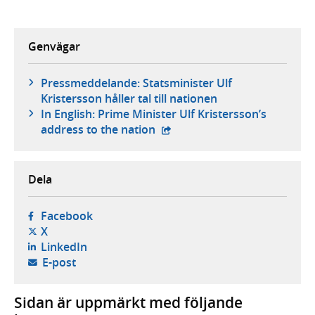
Genvägar
Pressmeddelande: Statsminister Ulf
Kristersson håller tal till nationen
In English: Prime Minister Ulf Kristersson’s
- extern webbplats,
address to the nation
Dela
- öppnas i ny flik, extern webbplats,
Facebook
- öppnas i ny flik, extern webbplats,
X
- öppnas i ny flik, extern webbplats,
LinkedIn
- öppnar din e-postklient,
E-post
Sidan är uppmärkt med följande