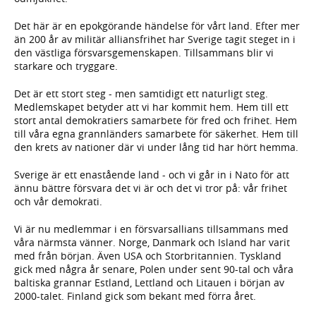
Det här är en epokgörande händelse för vårt land. Efter mer
än 200 år av militär alliansfrihet har Sverige tagit steget in i
den västliga försvarsgemenskapen. Tillsammans blir vi
starkare och tryggare.
Det är ett stort steg - men samtidigt ett naturligt steg.
Medlemskapet betyder att vi har kommit hem. Hem till ett
stort antal demokratiers samarbete för fred och frihet. Hem
till våra egna grannländers samarbete för säkerhet. Hem till
den krets av nationer där vi under lång tid har hört hemma.
Sverige är ett enastående land - och vi går in i Nato för att
ännu bättre försvara det vi är och det vi tror på: vår frihet
och vår demokrati.
Vi är nu medlemmar i en försvarsallians tillsammans med
våra närmsta vänner. Norge, Danmark och Island har varit
med från början. Även USA och Storbritannien. Tyskland
gick med några år senare, Polen under sent 90-tal och våra
baltiska grannar Estland, Lettland och Litauen i början av
2000-talet. Finland gick som bekant med förra året.