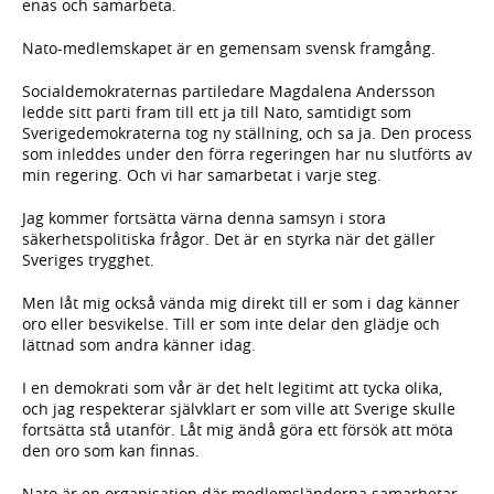
enas och samarbeta.
Nato-medlemskapet är en gemensam svensk framgång.
Socialdemokraternas partiledare Magdalena Andersson
ledde sitt parti fram till ett ja till Nato, samtidigt som
Sverigedemokraterna tog ny ställning, och sa ja. Den process
som inleddes under den förra regeringen har nu slutförts av
min regering. Och vi har samarbetat i varje steg.
Jag kommer fortsätta värna denna samsyn i stora
säkerhetspolitiska frågor. Det är en styrka när det gäller
Sveriges trygghet.
Men låt mig också vända mig direkt till er som i dag känner
oro eller besvikelse. Till er som inte delar den glädje och
lättnad som andra känner idag.
I en demokrati som vår är det helt legitimt att tycka olika,
och jag respekterar självklart er som ville att Sverige skulle
fortsätta stå utanför. Låt mig ändå göra ett försök att möta
den oro som kan finnas.
Nato är en organisation där medlemsländerna samarbetar