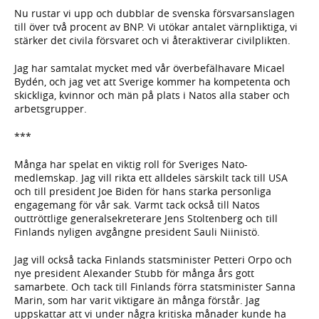
Nu rustar vi upp och dubblar de svenska försvarsanslagen
till över två procent av BNP. Vi utökar antalet värnpliktiga, vi
stärker det civila försvaret och vi återaktiverar civilplikten.
Jag har samtalat mycket med vår överbefälhavare Micael
Bydén, och jag vet att Sverige kommer ha kompetenta och
skickliga, kvinnor och män på plats i Natos alla staber och
arbetsgrupper.
***
Många har spelat en viktig roll för Sveriges Nato-
medlemskap. Jag vill rikta ett alldeles särskilt tack till USA
och till president Joe Biden för hans starka personliga
engagemang för vår sak. Varmt tack också till Natos
outtröttlige generalsekreterare Jens Stoltenberg och till
Finlands nyligen avgångne president Sauli Niinistö.
Jag vill också tacka Finlands statsminister Petteri Orpo och
nye president Alexander Stubb för många års gott
samarbete. Och tack till Finlands förra statsminister Sanna
Marin, som har varit viktigare än många förstår. Jag
uppskattar att vi under några kritiska månader kunde ha