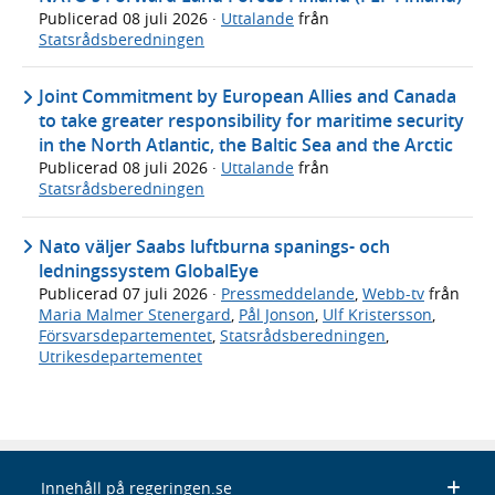
Publicerad
08 juli 2026
·
Uttalande
från
Statsrådsberedningen
Joint Commitment by European Allies and Canada
to take greater responsibility for maritime security
in the North Atlantic, the Baltic Sea and the Arctic
Publicerad
08 juli 2026
·
Uttalande
från
Statsrådsberedningen
Nato väljer Saabs luftburna spanings- och
ledningssystem GlobalEye
Publicerad
07 juli 2026
·
Pressmeddelande
,
Webb-tv
från
Maria Malmer Stenergard
,
Pål Jonson
,
Ulf Kristersson
,
Försvarsdepartementet
,
Statsrådsberedningen
,
Utrikesdepartementet
Innehåll på regeringen.se