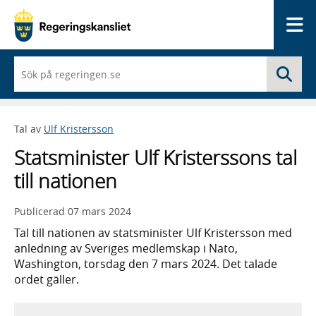
Me
När
Sö
du
börjar
skriva
så
Tal av
Ulf Kristersson
framträder
en
Statsminister Ulf Kristerssons tal
lista
med
till nationen
sökförslag
Publicerad
07 mars 2024
Tal till nationen av statsminister Ulf Kristersson med
anledning av Sveriges medlemskap i Nato,
Washington, torsdag den 7 mars 2024. Det talade
ordet gäller.