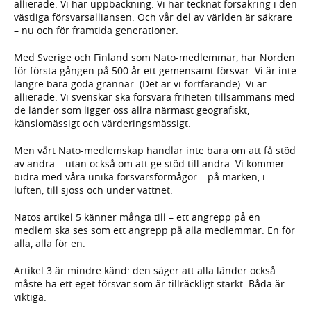
allierade. Vi har uppbackning. Vi har tecknat försäkring i den
västliga försvarsalliansen. Och vår del av världen är säkrare
– nu och för framtida generationer.
Med Sverige och Finland som Nato-medlemmar, har Norden
för första gången på 500 år ett gemensamt försvar. Vi är inte
längre bara goda grannar. (Det är vi fortfarande). Vi är
allierade. Vi svenskar ska försvara friheten tillsammans med
de länder som ligger oss allra närmast geografiskt,
känslomässigt och värderingsmässigt.
Men vårt Nato-medlemskap handlar inte bara om att få stöd
av andra – utan också om att ge stöd till andra. Vi kommer
bidra med våra unika försvarsförmågor – på marken, i
luften, till sjöss och under vattnet.
Natos artikel 5 känner många till – ett angrepp på en
medlem ska ses som ett angrepp på alla medlemmar. En för
alla, alla för en.
Artikel 3 är mindre känd: den säger att alla länder också
måste ha ett eget försvar som är tillräckligt starkt. Båda är
viktiga.