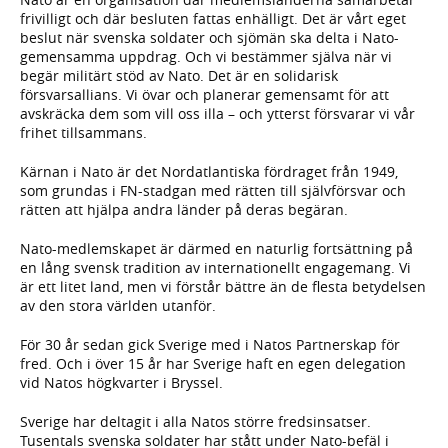
frivilligt och där besluten fattas enhälligt. Det är vårt eget
beslut när svenska soldater och sjömän ska delta i Nato-
gemensamma uppdrag. Och vi bestämmer själva när vi
begär militärt stöd av Nato. Det är en solidarisk
försvarsallians. Vi övar och planerar gemensamt för att
avskräcka dem som vill oss illa – och ytterst försvarar vi vår
frihet tillsammans.
Kärnan i Nato är det Nordatlantiska fördraget från 1949,
som grundas i FN-stadgan med rätten till självförsvar och
rätten att hjälpa andra länder på deras begäran.
Nato-medlemskapet är därmed en naturlig fortsättning på
en lång svensk tradition av internationellt engagemang. Vi
är ett litet land, men vi förstår bättre än de flesta betydelsen
av den stora världen utanför.
För 30 år sedan gick Sverige med i Natos Partnerskap för
fred. Och i över 15 år har Sverige haft en egen delegation
vid Natos högkvarter i Bryssel.
Sverige har deltagit i alla Natos större fredsinsatser.
Tusentals svenska soldater har stått under Nato-befäl i