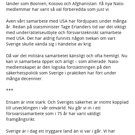
länder som Bosnien, Kosovo och Afghanistan. Få nya Nato-
medlemmar har varit så väl förberedda som just vi.
Även vårt samarbete med USA har fördjupats under många
år. Redan på statsminister Tage Erlanders tid var det viktigt
med underrättelseutbyte och försvarstekniskt samarbete
med USA. Det har aldrig funnits någon tvekan om vart
Sverige skulle vända sig i händelse av krig.
Då var det militära samarbetet känsligt och ofta hemligt. Nu
kan vi samarbeta öppet och ärligt – som allierade. Nato-
medlemskapet är den logiska fortsättningen på den
säkerhetspolitik som Sverige i praktiken har fört under
många decennier.
***
Ensam är inte stark. Och Sveriges säkerhet är intimt kopplad
till utvecklingen i vår omvärld. Nu går vi in i ett
försvarssamarbete som i 75 år har varit väldigt
framgångsrikt.
Sverige är i dag ett tryggare land än vi var i går. Vi har