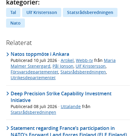
kategorier:
Tal
Ulf Kristersson
Statsrådsberedningen
Nato
Relaterat
Natos toppmöte i Ankara
Publicerad
10 juli 2026
·
Artikel
,
Webb-tv
från
Maria
Malmer Stenergard
,
Pål Jonson
,
Ulf Kristersson
,
Försvarsdepartementet
,
Statsrådsberedningen
,
Utrikesdepartementet
Deep Precision Strike Capability Investment
Initiative
Publicerad
08 juli 2026
·
Uttalande
från
Statsrådsberedningen
Statement regarding France’s participation in
NATO’s Forward Land Forces Finland (FLF Finland)