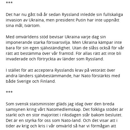
***
Det har nu gått två år sedan Ryssland inledde sin fullskaliga
invasion av Ukraina, men president Putin har inte uppnått
sina mål, tvärtom.
Med omvärldens stöd bevisar Ukraina varje dag sin
imponerande starka försvarsvilja. Men Ukraina kämpar inte
bara för sin egen självständighet. Utan de slåss också för vår
rätt att bestämma över vår framtid. För allas rätt att inte bli
invaderade och förtryckta av länder som Ryssland.
I stället för att acceptera Rysslands krav på vetorätt över
andra länders självbestämmande, har Nato förstärkts med
både Sverige och Finland.
***
Som svensk statsminister gläds jag idag över den breda
samsynen kring vårt Natomedlemskap. Det folkliga stödet är
starkt och en stor majoritet i riksdagen står bakom beslutet.
Det är en styrka för oss som Nato-land. Och det visar att i
tider av krig och kris i vår omvärld så har vi förmågan att