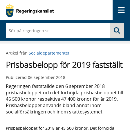
Me
När
Sö
du
börjar
skriva
så
Artikel från
Socialdepartementet
framträder
en
Prisbasbelopp för 2019 fastställt
lista
med
sökförslag
Publicerad
06 september 2018
Regeringen fastställde den 6 september 2018
prisbasbeloppet och det förhöjda prisbasbeloppet till
46 500 kronor respektive 47 400 kronor för år 2019.
Prisbasbeloppet används bland annat inom
socialförsäkringen och inom skattesystemet.
Prisbasbeloppet för 2018 är 45 500 kronor. Det förhöjda