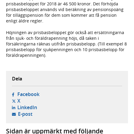
prisbasbeloppet för 2018 är 46 500 kronor. Det förhöjda
prisbasbeloppet används vid beräkning av pensionspoäng
för tilläggspension för dem som kommer att få pension
enligt äldre regler.
Höjningen av prisbasbeloppet gör också att ersättningarna
från sjuk- och föräldrapenning höjs, då taken i
försäkringarna räknas utifrån prisbasbelopp. (Till exempel 8
prisbasbelopp för sjukpenningen och 10 prisbasbelopp för
föräldrapenningen).
Dela
- öppnas i ny flik, extern webbplats,
Facebook
- öppnas i ny flik, extern webbplats,
X
- öppnas i ny flik, extern webbplats,
LinkedIn
- öppnar din e-postklient,
E-post
Sidan är uppmärkt med följande