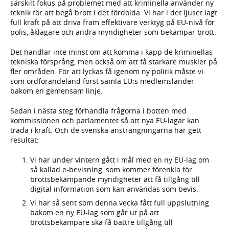
särskilt fokus på problemet med att kriminella använder ny
teknik för att begå brott i det fördolda. Vi har i det ljuset lagt
full kraft på att driva fram effektivare verktyg på EU-nivå för
polis, åklagare och andra myndigheter som bekämpar brott.
Det handlar inte minst om att komma i kapp de kriminellas
tekniska försprång, men också om att få starkare muskler på
fler områden. För att lyckas få igenom ny politik måste vi
som ordförandeland först samla EU:s medlemsländer
bakom en gemensam linje.
Sedan i nästa steg förhandla frågorna i botten med
kommissionen och parlamentet så att nya EU-lagar kan
träda i kraft. Och de svenska ansträngningarna har gett
resultat:
Vi har under vintern gått i mål med en ny EU-lag om
så kallad e-bevisning, som kommer förenkla för
brottsbekämpande myndigheter att få tillgång till
digital information som kan användas som bevis.
Vi har så sent som denna vecka fått full uppslutning
bakom en ny EU-lag som går ut på att
brottsbekämpare ska få bättre tillgång till