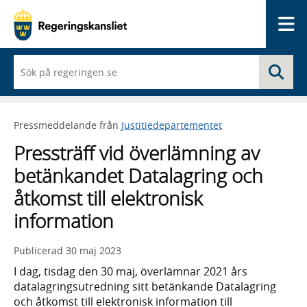
Me
När
Sö
du
börjar
skriva
så
Pressmeddelande från
Justitiedepartementet
framträder
en
Pressträff vid överlämning av
lista
med
betänkandet Datalagring och
sökförslag
åtkomst till elektronisk
information
Publicerad
30 maj 2023
I dag, tisdag den 30 maj, överlämnar 2021 års
datalagringsutredning sitt betänkande Datalagring
och åtkomst till elektronisk information till