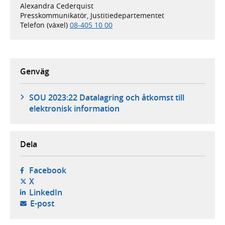
Alexandra Cederquist
Presskommunikatör, Justitiedepartementet
Telefon (växel)
08-405 10 00
Genväg
SOU 2023:22 Datalagring och åtkomst till
elektronisk information
Dela
- öppnas i ny flik, extern webbplats,
Facebook
- öppnas i ny flik, extern webbplats,
X
- öppnas i ny flik, extern webbplats,
LinkedIn
- öppnar din e-postklient,
E-post