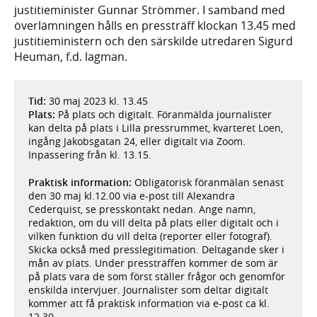
justitieminister Gunnar Strömmer. I samband med
överlämningen hålls en pressträff klockan 13.45 med
justitieministern och den särskilde utredaren Sigurd
Heuman, f.d. lagman.
Tid:
30 maj 2023 kl. 13.45
Plats:
På plats och digitalt. Föranmälda journalister
kan delta på plats i Lilla pressrummet, kvarteret Loen,
ingång Jakobsgatan 24, eller digitalt via Zoom.
Inpassering från kl. 13.15.
Praktisk information:
Obligatorisk föranmälan senast
den 30 maj kl.12.00 via e-post till Alexandra
Cederquist, se presskontakt nedan. Ange namn,
redaktion, om du vill delta på plats eller digitalt och i
vilken funktion du vill delta (reporter eller fotograf).
Skicka också med presslegitimation. Deltagande sker i
mån av plats. Under pressträffen kommer de som är
på plats vara de som först ställer frågor och genomför
enskilda intervjuer. Journalister som deltar digitalt
kommer att få praktisk information via e-post ca kl.
12.30.